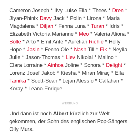
Cameron Joseph * Ilvy Luise Ella * Thees *
Dren
*
Jiyan-Phinix
Davy
Jack * Polin * Lirona * Maria
Magdalena *
Diljan
* Fenna Luna *
Turan
* Idris *
Elizabeth Victoria Marianne *
Meo
* Valeria Aliona *
Bolle
* Arto * Emil Ante * Aurelian
Richie
* Holly
Hope *
Jasin
* Fenno Ole *
Nash
Till *
Eik
* Neyila-
Julie * Jason-Thomas *
Liev
Nikolai * Malino *
Clara Lorraine *
Ainhoa
Joline * Sonora *
Delight
*
Lorenz Josef Jakob * Kiesha * Miran Miraç * Ella
Tamika
* Scott-Sean * Lejan Alessio * Callahan *
Koray * Leano-Enrique
Und dann ist noch
Albert
kürzlich zur Welt
gekommen, der Sohn des englischen Pop-Sängers
Olly Murs.