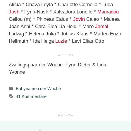
Alicia * Chava Leyla * Charlotte Cornelia * Luca
Josh
* Fynn-Nash * Xalvadora Lorielle *
Mamadou
Cellou (m) * Phineas Caius *
Jovin
Caleo * Maleea
Joan Anni * Cara-Elea Lia Heidi * Maro
Jamal
Ludwig * Helena Julia * Tobias Klaus * Matteo Enzo
Hellmuth * Ida Helga
Luzie
* Levi Elias Otto
Zwillingspaar der Woche: Fynn Dieter & Lina
Yvonne
Kategorien
Babynamen der Woche
41 Kommentare