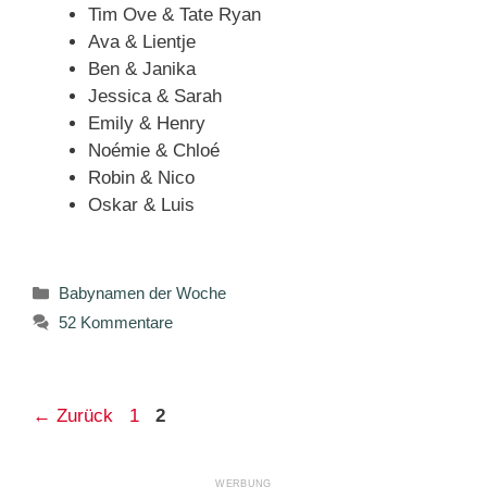
Tim Ove & Tate Ryan
Ava & Lientje
Ben & Janika
Jessica & Sarah
Emily & Henry
Noémie & Chloé
Robin & Nico
Oskar & Luis
Kategorien
Babynamen der Woche
52 Kommentare
Seite
Seite
←
Zurück
1
2