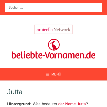
Zum
Suche
Inhalt
nach:
springen
MENÜ
Jutta
Hintergrund:
Was bedeutet
der Name Jutta
?