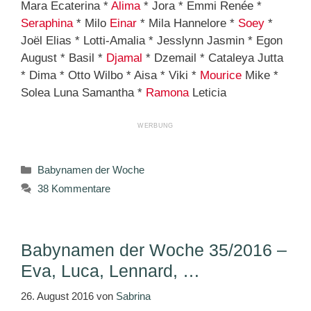
Mara Ecaterina *
Alima
* Jora * Emmi Renée *
Seraphina
* Milo
Einar
* Mila Hannelore *
Soey
*
Joël Elias * Lotti-Amalia * Jesslynn Jasmin * Egon
August * Basil *
Djamal
* Dzemail * Cataleya Jutta
* Dima * Otto Wilbo * Aisa * Viki *
Mourice
Mike *
Solea Luna Samantha *
Ramona
Leticia
Kategorien
Babynamen der Woche
38 Kommentare
Babynamen der Woche 35/2016 –
Eva, Luca, Lennard, …
26. August 2016
von
Sabrina