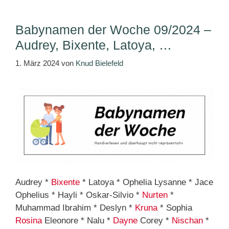
Babynamen der Woche 09/2024 –
Audrey, Bixente, Latoya, …
1. März 2024
von
Knud Bielefeld
Audrey *
Bixente
* Latoya * Ophelia Lysanne * Jace
Ophelius * Hayli * Oskar-Silvio *
Nurten
*
Muhammad Ibrahim * Deslyn *
Kruna
* Sophia
Rosina
Eleonore * Nalu *
Dayne
Corey *
Nischan
*