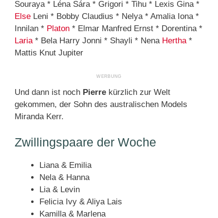
Souraya * Léna Sára * Grigori * Tihu * Lexis Gina *
Else
Leni * Bobby Claudius * Nelya * Amalia Iona *
Innilan *
Platon
* Elmar Manfred Ernst * Dorentina *
Laria
* Bela Harry Jonni * Shayli * Nena
Hertha
*
Mattis Knut Jupiter
Und dann ist noch
Pierre
kürzlich zur Welt
gekommen, der Sohn des australischen Models
Miranda Kerr.
Zwillingspaare der Woche
Liana & Emilia
Nela & Hanna
Lia & Levin
Felicia Ivy & Aliya Lais
Kamilla & Marlena