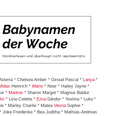
* Asteria * Chelsea Amber * Giroud Pascal *
Lanya
*
Midas
Heinrich *
Waris
* Noor * Hailey Jayne *
mar *
Markos
* Sharon Margot * Magnus Baldur
lvi
* Lina-Colette *
Ezra
-Sándor * Yostina * Lulia *
rie * Marley Charlie * Matea
Vesna
Sophie *
* Joke Friederike * Bea Juditha * Mathias-Andreas