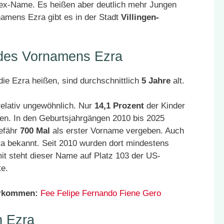
sex-Name. Es heißen aber deutlich mehr Jungen
namens Ezra gibt es in der Stadt
Villingen-
 des Vornamens Ezra
ie Ezra heißen, sind durchschnittlich
5 Jahre
alt.
relativ ungewöhnlich. Nur
14,1 Prozent
der Kinder
en. In den Geburtsjahrgängen 2010 bis 2025
efähr
700 Mal
als erster Vorname vergeben. Auch
a bekannt. Seit 2010 wurden dort mindestens
t steht dieser Name auf Platz 103 der US-
te.
orkommen:
Fee
Felipe
Fernando
Fiene
Gero
 Ezra