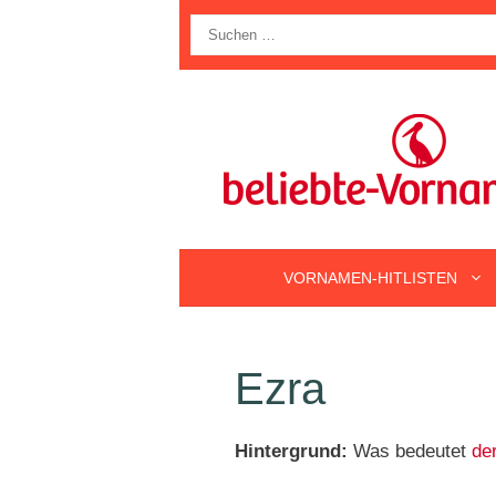
Zum
Suche
Inhalt
nach:
springen
VORNAMEN-HITLISTEN
Ezra
Hintergrund:
Was bedeutet
de