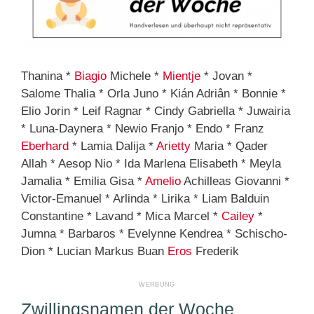
Thanina *
Biagio
Michele *
Mientje
* Jovan *
Salome Thalia * Orla Juno * Kián Adriân * Bonnie *
Elio Jorin * Leif Ragnar * Cindy Gabriella * Juwairia
* Luna-Daynera * Newio Franjo * Endo * Franz
Eberhard
* Lamia Dalija *
Arietty
Maria * Qader
Allah * Aesop Nio * Ida Marlena Elisabeth * Meyla
Jamalia * Emilia Gisa *
Amelio
Achilleas Giovanni *
Victor-Emanuel * Arlinda * Lirika * Liam Balduin
Constantine * Lavand * Mica Marcel *
Cailey
*
Jumna * Barbaros * Evelynne Kendrea * Schischo-
Dion * Lucian Markus Buan
Eros
Frederik
Zwillingsnamen der Woche