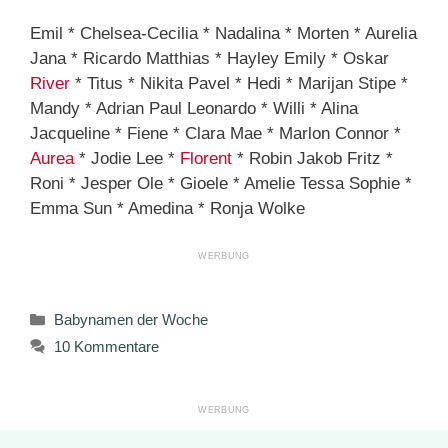
Emil * Chelsea-Cecilia * Nadalina * Morten * Aurelia
Jana * Ricardo Matthias * Hayley Emily * Oskar
River
* Titus * Nikita Pavel * Hedi * Marijan Stipe *
Mandy * Adrian Paul Leonardo * Willi * Alina
Jacqueline * Fiene * Clara Mae * Marlon Connor *
Aurea
* Jodie Lee *
Florent
* Robin Jakob Fritz *
Roni * Jesper Ole * Gioele * Amelie Tessa Sophie *
Emma Sun * Amedina * Ronja Wolke
Kategorien
Babynamen der Woche
10 Kommentare