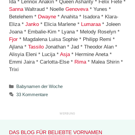
Ida * Lennox Anakin * Queen Ashanty * Felix Fiete *
Sanna
Waltraud * Noelle
Genoveva
* Yunes *
Betelehem *
Dwayne
* Anahita * Isadora * Klara-
Eliza *
Janko
* Elicia Marlene *
Lumaraa
* Joleen
Joana * Embalie-Kim * Lyana * Melody Roselyn *
Fjor
* Magdalena Luisa Sophie * Philipp Remi *
Ajlana *
Tassilo
Jonathan * Jad * Theodor Alan *
Alisyia Eleni * Lucija *
Asja
* Hermine Aneta *
Emmi Jaira * Carlotta-Else *
Rima
* Malea Shirin *
Trixi
Kategorien
Babynamen der Woche
33 Kommentare
DAS BLOG FÜR BELIEBTE VORNAMEN