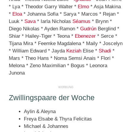
* Lya * Theodor Garry Walter *
Elmo
* Asja Makina
*
Eloa
* Johanna Sofia * Sarya * Marcos * Rejan *
Luuk *
Sava
* Iarla Nicholas
Séamus
* Brynn *
Diego Nikolas * Ayden Ramon *
Gudrún
Berglind *
Shiar * Hailey-Tiger * Teona *
Ebenezer
* Serce *
Tijana Mira * Feemke Magdalena * Maily * Joscelyn
* William Edward * Jayda
Keziah
Elise *
Shadi
*
Mars * Theo Hans * Noma Semsi Anais * Flori *
Melona * Zeno Maximilian * Bogus * Leonora
Junona
Zwillingspaare der Woche
Aylin & Aleyna
Freya Elsabe & Thyra Felicitas
Michael & Johannes