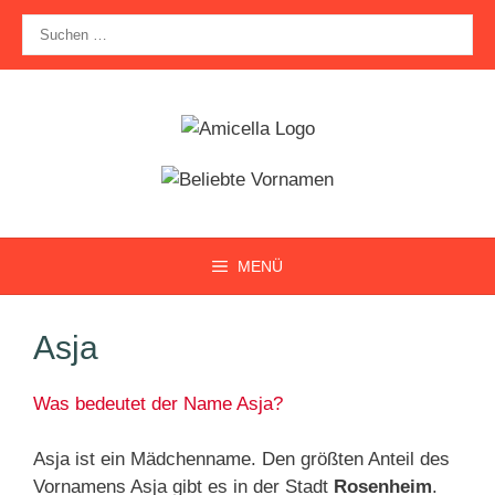
Zum
Suche
Inhalt
nach:
springen
MENÜ
Asja
Was bedeutet der Name Asja?
Asja ist ein Mädchenname. Den größten Anteil des
Vornamens Asja gibt es in der Stadt
Rosenheim
.