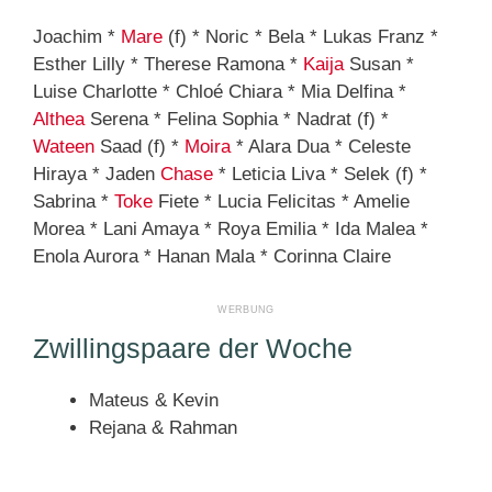
Joachim *
Mare
(f) * Noric * Bela * Lukas Franz *
Esther Lilly * Therese Ramona *
Kaija
Susan *
Luise Charlotte * Chloé Chiara * Mia Delfina *
Althea
Serena * Felina Sophia * Nadrat (f) *
Wateen
Saad (f) *
Moira
* Alara Dua * Celeste
Hiraya * Jaden
Chase
* Leticia Liva * Selek (f) *
Sabrina *
Toke
Fiete * Lucia Felicitas * Amelie
Morea * Lani Amaya * Roya Emilia * Ida Malea *
Enola Aurora * Hanan Mala * Corinna Claire
Zwillingspaare der Woche
Mateus & Kevin
Rejana & Rahman