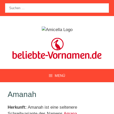
Zum
Suche
Inhalt
nach:
springen
MENÜ
Amanah
Herkunft:
Amanah ist eine seltenere
Schreibvariante des Namens
Amana
.