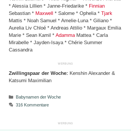
* Alessia Lillien * Janne-Friedarike *
Finnian
Sebastian *
Maxwell
* Salome * Ophelia *
Tjark
Mattis * Noah Samuel * Amelie-Luna * Giliano *
Aurelia Liv Chloé * Andreas Attilio * Margaux Emilia
Marie * Sean Kamil *
Adamma
Mattea * Carla
Mirabelle * Jayden-Isaya * Chérie Summer
Cassandra
Zwillingspaar der Woche:
Kenshin Alexander &
Katsumi Maximilian
Kategorien
Babynamen der Woche
316 Kommentare