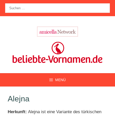
Zum
Suche
Inhalt
nach:
springen
MENÜ
Alejna
Herkunft:
Alejna ist eine Variante des türkischen