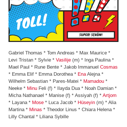
Gabriel Thomas * Tom Andreas * Max Maurice *
Levi Tristan * Sylvie *
Vasilije
(m) * Inga Paulina *
Mael Paul * Rune Bente * Jakob Immanuel
Cosmas
* Emma Elif * Emma Dorothea *
Ena
Alejna *
Wilhelm Sebastian * Pares-Matei *
Mamadou
*
Neeke *
Minu
Feli (f) * Ilayda Dua * Noah Damian *
Micha Nathanael * Manise (f) * Assiyah (f) *
Artjom
* Layana *
Mose
* Luca Jacob *
Hüseyin
(m) * Alia
Martina *
Minas
* Theodor Linus * Chiara Helena *
Lilly Chantal * Liliana Sybille