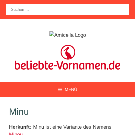
Zum
Suche
Inhalt
nach:
springen
MENÜ
Minu
Herkunft:
Minu ist eine Variante des Namens
Minou
.