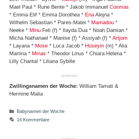
Mael Paul * Rune Bente * Jakob Immanuel
Cosmas
* Emma Elif * Emma Dorothea *
Ena
Alejna *
Wilhelm Sebastian * Pares-Matei *
Mamadou
*
Neeke *
Minu
Feli (f) * Ilayda Dua * Noah Damian *
Micha Nathanael * Manise (f) * Assiyah (f) *
Artjom
* Layana *
Mose
* Luca Jacob *
Hüseyin
(m) * Alia
Martina *
Minas
* Theodor Linus * Chiara Helena *
Lilly Chantal * Liliana Sybille
Zwillingsnamen der Woche:
William Tamati &
Hermine Malia
Kategorien
Babynamen der Woche
14 Kommentare