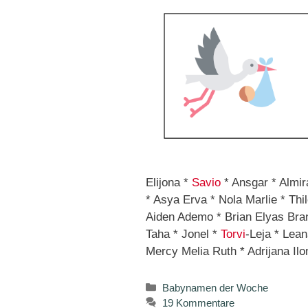
Elijona *
Savio
* Ansgar * Almir
* Asya Erva * Nola Marlie * Th
Aiden Ademo * Brian Elyas Bra
Taha * Jonel *
Torvi
-Leja * Lea
Mercy Melia Ruth * Adrijana Il
Kategorien
Babynamen der Woche
19 Kommentare