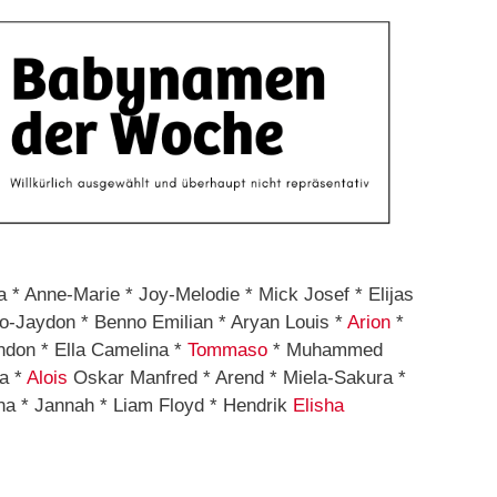
a * Anne-Marie * Joy-Melodie * Mick Josef * Elijas
ilo-Jaydon * Benno Emilian * Aryan Louis *
Arion
*
ndon * Ella Camelina *
Tommaso
* Muhammed
na *
Alois
Oskar Manfred * Arend * Miela-Sakura *
ona * Jannah * Liam Floyd * Hendrik
Elisha