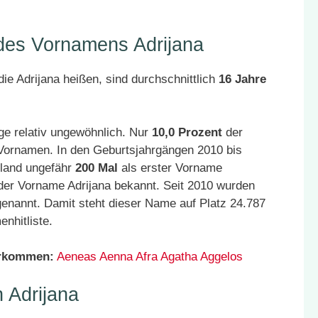
 des Vornamens Adrijana
ie Adrijana heißen, sind durchschnittlich
16 Jahre
ge relativ ungewöhnlich. Nur
10,0 Prozent
der
 Vornamen. In den Geburtsjahrgängen 2010 bis
hland ungefähr
200 Mal
als erster Vorname
der Vorname Adrijana bekannt. Seit 2010 wurden
enannt. Damit steht dieser Name auf Platz 24.787
nhitliste.
orkommen:
Aeneas
Aenna
Afra
Agatha
Aggelos
 Adrijana