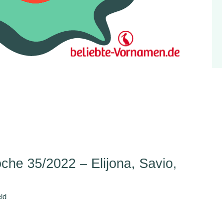
s
he 35/2022 – Elijona, Savio,
ld