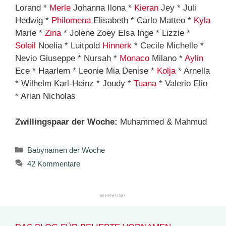
Lorand *
Merle
Johanna Ilona *
Kieran
Jey * Juli
Hedwig *
Philomena
Elisabeth * Carlo Matteo *
Kyla
Marie *
Zina
* Jolene Zoey Elsa Inge * Lizzie *
Soleil
Noelia * Luitpold
Hinnerk
* Cecile Michelle *
Nevio Giuseppe * Nursah *
Monaco
Milano *
Aylin
Ece * Haarlem * Leonie Mia Denise *
Kolja
* Arnella
* Wilhelm Karl-Heinz * Joudy *
Tuana
* Valerio Elio
* Arian Nicholas
Zwillingspaar der Woche:
Muhammed & Mahmud
Kategorien
Babynamen der Woche
42 Kommentare