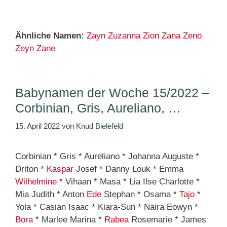
Ähnliche Namen:
Zayn
Zuzanna
Zion
Zana
Zeno
Zeyn
Zane
Babynamen der Woche 15/2022 –
Corbinian, Gris, Aureliano, …
15. April 2022
von
Knud Bielefeld
Corbinian * Gris * Aureliano * Johanna Auguste *
Driton *
Kaspar
Josef * Danny Louk * Emma
Wilhelmine
* Vihaan * Masa * Lia Ilse Charlotte *
Mia Judith * Anton
Ede
Stephan * Osama *
Tajo
*
Yola * Casian Isaac * Kiara-Sun * Naira Eowyn *
Bora
* Marlee Marina *
Rabea
Rosemarie * James