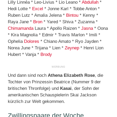
Lilly Linnéa * Leo-Livius * Lio Leano *
Abdullah
*
Hedi Lotte *
Excel
* Jonne Karl * Tobbe Anton *
Ruben Lutz * Amalia Jelena *
Bintou
* Kenny *
Raya Jane *
Bron
* Yared * Shiva * Zuzanna *
Chimamanda
Laura * Apollo Raizen *
Jasna
* Oona
* Kira Magnolia * Edmir * Travis Marlon * Imili *
Ophelia
Dolores
* Chiano Amato * Ryo Jayden *
Norea June * Trijana * Lien *
Zeynep
* Henri Lion
Hubert * Vanja *
Brody
Und dann sind noch
Athena Elizabeth Rose
, die
Tochter von Prinzessin Beatrice (Nummer 9 der
britischen Thronfolge) und
Kasai
, der Sohn der
amerikanischen Schauspielerin Skai Jackson
kürzlich zur Welt gekommen.
Zwillingspaare der Woche