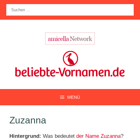
Zum
Suche
Inhalt
nach:
springen
MENÜ
Zuzanna
Hintergrund:
Was bedeutet
der Name Zuzanna
?