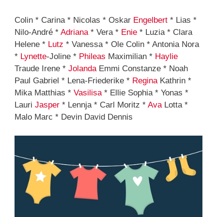
Colin * Carina * Nicolas * Oskar
Engelbert
* Lias *
Nilo-André *
Adriana
* Vera *
Enie
* Luzia * Clara
Helene *
Lutz
* Vanessa * Ole Colin * Antonia Nora
*
Lynette
-Joline *
Phileas
Maximilian *
Haylie
Traude Irene *
Jolanda
Emmi Constanze * Noah
Paul Gabriel * Lena-Friederike *
Regina
Kathrin *
Mika Matthias *
Vasilisa
* Ellie Sophia * Yonas *
Lauri
Jasper
* Lennja * Carl Moritz *
Ava
Lotta *
Malo Marc * Devin David Dennis