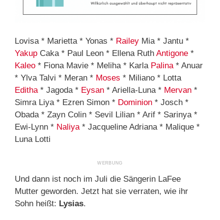
Lovisa * Marietta * Yonas *
Railey
Mia * Jantu *
Yakup
Caka * Paul Leon * Ellena Ruth
Antigone
*
Kaleo
* Fiona Mavie * Meliha * Karla
Palina
* Anuar
* Ylva Talvi * Meran *
Moses
* Miliano * Lotta
Editha
* Jagoda *
Eysan
* Ariella-Luna *
Mervan
*
Simra Liya * Ezren Simon *
Dominion
* Josch *
Obada * Zayn Colin * Sevil Lilian * Arif * Sarinya *
Ewi-Lynn *
Naliya
* Jacqueline Adriana * Malique *
Luna Lotti
Und dann ist noch im Juli die Sängerin LaFee
Mutter geworden. Jetzt hat sie verraten, wie ihr
Sohn heißt:
Lysias
.