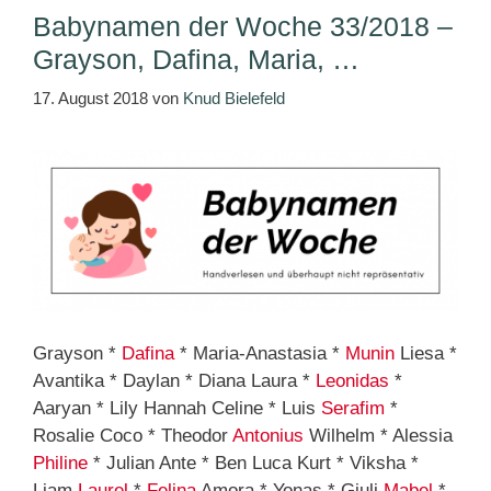
Babynamen der Woche 33/2018 –
Grayson, Dafina, Maria, …
17. August 2018
von
Knud Bielefeld
Grayson *
Dafina
* Maria-Anastasia *
Munin
Liesa *
Avantika * Daylan * Diana Laura *
Leonidas
*
Aaryan * Lily Hannah Celine * Luis
Serafim
*
Rosalie Coco * Theodor
Antonius
Wilhelm * Alessia
Philine
* Julian Ante * Ben Luca Kurt * Viksha *
Liam
Laurel
*
Felina
Amora * Yonas * Giuli
Mabel
*