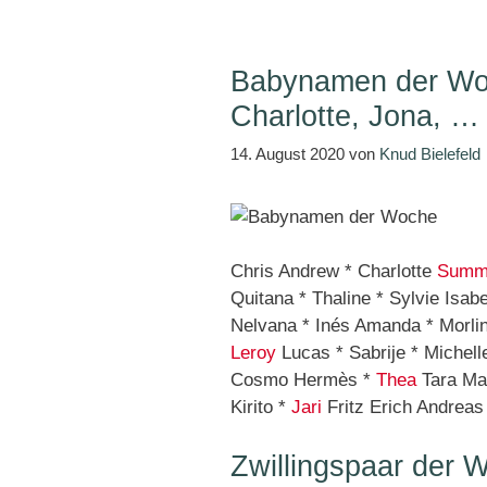
Babynamen der Woc
Charlotte, Jona, …
14. August 2020
von
Knud Bielefeld
Chris Andrew * Charlotte
Summ
Quitana * Thaline * Sylvie Isabel
Nelvana * Inés Amanda * Morlin 
Leroy
Lucas * Sabrije * Michell
Cosmo Hermès *
Thea
Tara Mar
Kirito *
Jari
Fritz Erich Andreas
Zwillingspaar der 