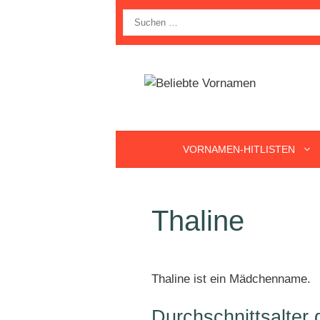
Zum
Suche
Inhalt
nach:
springen
VORNAMEN-HITLISTEN
Thaline
Thaline ist ein Mädchenname.
Durchschnittsalter