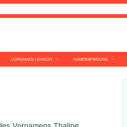
VORNAMEN-LEXIKON
NAMENSFINDUNG
 des Vornamens Thaline