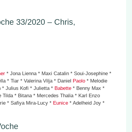
he 33/2020 – Chris,
er
* Jona Lienna * Maxi Catalin * Soui-Josephine *
la * Tiar * Valerina Vilja * Daniel
Paolo
* Melodie
* Julius Kofi * Julietta *
Babette
* Benny Max *
e Tilda * Bitana * Mercedes Thalia * Karl Enzo
ie * Safiya Mira-Lucy *
Eunice
* Adelheid Joy *
Woche