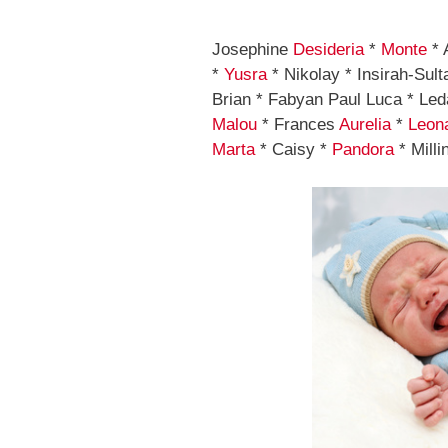
Josephine
Desideria
*
Monte
* 
*
Yusra
* Nikolay * Insirah-Sul
Brian * Fabyan Paul Luca * Led
Malou
* Frances
Aurelia
*
Leon
Marta
* Caisy *
Pandora
* Milli