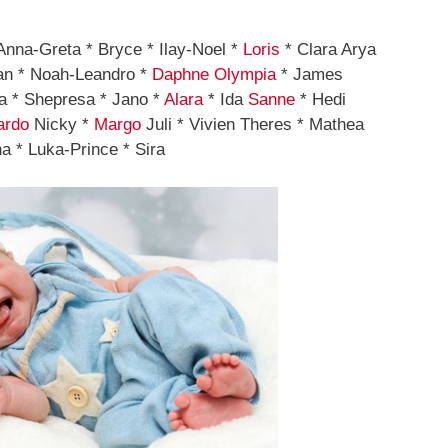
Anna-Greta * Bryce * Ilay-Noel *
Loris
* Clara Arya
tan * Noah-Leandro *
Daphne
Olympia
* James
a * Shepresa * Jano *
Alara
* Ida
Sanne
* Hedi
ardo
Nicky *
Margo
Juli * Vivien Theres * Mathea
na * Luka-Prince * Sira