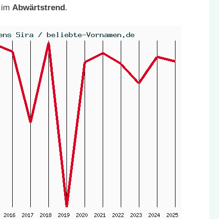
h im
Abwärtstrend
.