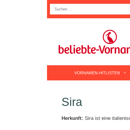
Zum
Suche
Inhalt
nach:
springen
VORNAMEN-HITLISTEN
Sira
Herkunft:
Sira ist eine italie