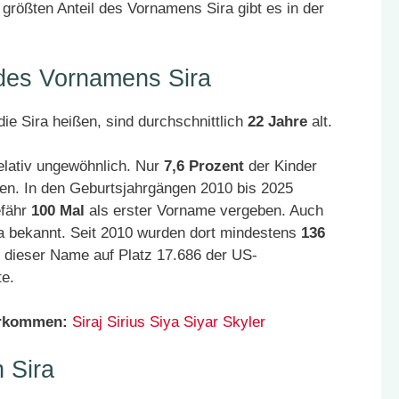
größten Anteil des Vornamens Sira gibt es in der
 des Vornamens Sira
ie Sira heißen, sind durchschnittlich
22 Jahre
alt.
elativ ungewöhnlich. Nur
7,6 Prozent
der Kinder
en. In den Geburtsjahrgängen 2010 bis 2025
efähr
100 Mal
als erster Vorname vergeben. Auch
a bekannt. Seit 2010 wurden dort mindestens
136
 dieser Name auf Platz 17.686 der US-
te.
orkommen:
Siraj
Sirius
Siya
Siyar
Skyler
 Sira