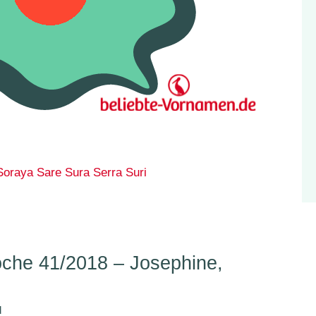
Soraya
Sare
Sura
Serra
Suri
he 41/2018 – Josephine,
d