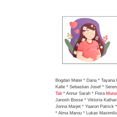
Bogdan Matei * Dana * Tayana F
Kalle * Sebastian Josef * Sere
Tali
* Annur Sarah * Flora
Muna
Janosh Bosse * Viktoria Kathari
Jonna Marjet * Yaaron Patrick *
* Alma Marou * Lukas Maximilia