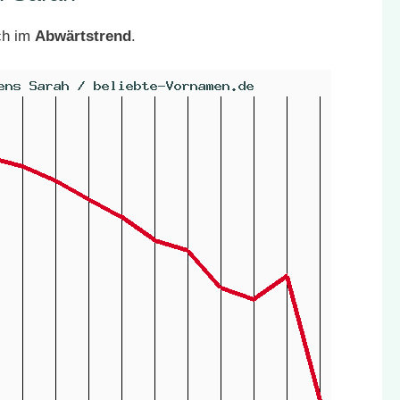
ch im
Abwärtstrend
.