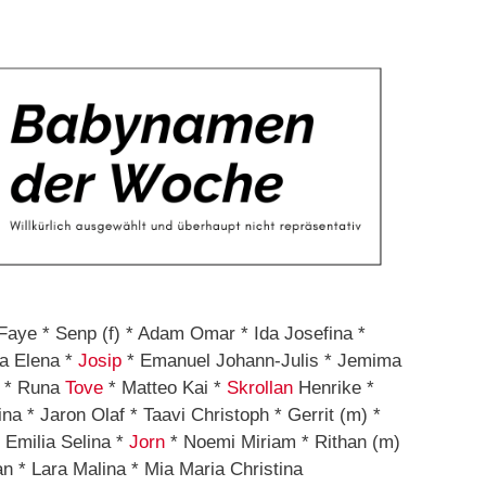
aye * Senp (f) * Adam Omar * Ida Josefina *
na Elena *
Josip
* Emanuel Johann-Julis * Jemima
* Runa
Tove
* Matteo Kai *
Skrollan
Henrike *
na * Jaron Olaf * Taavi Christoph * Gerrit (m) *
 Emilia Selina *
Jorn
* Noemi Miriam * Rithan (m)
n * Lara Malina * Mia Maria Christina