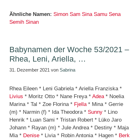
Ähnliche Namen:
Simon
Sam
Sina
Samu
Sena
Semih
Sinan
Babynamen der Woche 53/2021 –
Rhea, Leni, Ariella, …
31. Dezember 2021
von
Sabrina
Rhea Eileen * Leni Gabriela * Ariella Franziska *
Livius
* Moritz Otto * Nane Freya *
Adea
* Noelia
Marina * Tal * Zoe Florina *
Fjella
* Mina * Gerrie
(m) * Narmin (f) * Ida Theodora *
Sunny
* Lino
Henrik * Luan Sami * Tristan Robert * Lüko Jaro
Johann * Rayan (m) * Jule Andrea * Destiny * Maja
Mia *
Denise
* Livia * Robin Antonia * Hagen *
Berk