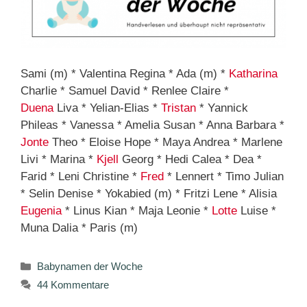
Sami (m) * Valentina Regina * Ada (m) *
Katharina
Charlie * Samuel David * Renlee Claire *
Duena
Liva * Yelian-Elias *
Tristan
* Yannick
Phileas * Vanessa * Amelia Susan * Anna Barbara *
Jonte
Theo * Eloise Hope * Maya Andrea * Marlene
Livi * Marina *
Kjell
Georg * Hedi Calea * Dea *
Farid * Leni Christine *
Fred
* Lennert * Timo Julian
* Selin Denise * Yokabied (m) * Fritzi Lene * Alisia
Eugenia
* Linus Kian * Maja Leonie *
Lotte
Luise *
Muna Dalia * Paris (m)
Kategorien
Babynamen der Woche
44 Kommentare