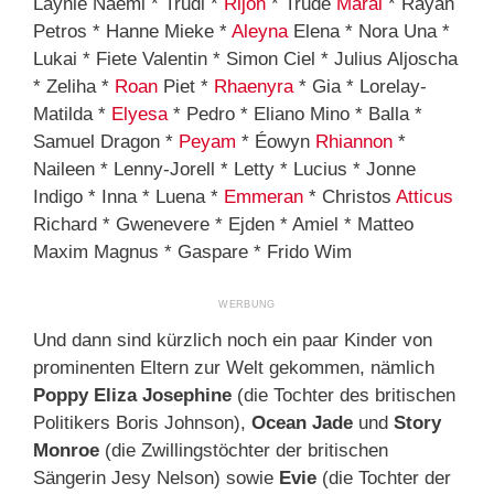
Laynie Naemi * Trudi *
Rijon
* Trude
Maral
* Rayan
Petros * Hanne Mieke *
Aleyna
Elena * Nora Una *
Lukai * Fiete Valentin * Simon Ciel * Julius Aljoscha
* Zeliha *
Roan
Piet *
Rhaenyra
* Gia * Lorelay-
Matilda *
Elyesa
* Pedro * Eliano Mino * Balla *
Samuel Dragon *
Peyam
* Éowyn
Rhiannon
*
Naileen * Lenny-Jorell * Letty * Lucius * Jonne
Indigo * Inna * Luena *
Emmeran
* Christos
Atticus
Richard * Gwenevere * Ejden * Amiel * Matteo
Maxim Magnus * Gaspare * Frido Wim
Und dann sind kürzlich noch ein paar Kinder von
prominenten Eltern zur Welt gekommen, nämlich
Poppy Eliza Josephine
(die Tochter des britischen
Politikers Boris Johnson),
Ocean Jade
und
Story
Monroe
(die Zwillingstöchter der britischen
Sängerin Jesy Nelson) sowie
Evie
(die Tochter der