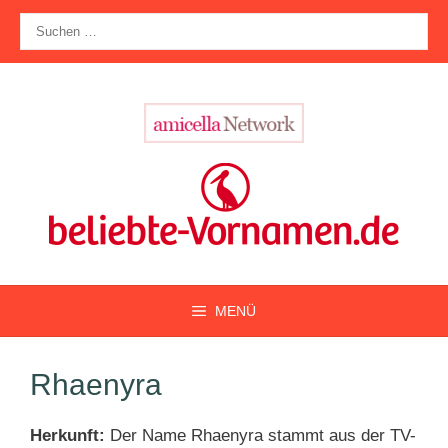
Zum
Suche
Inhalt
nach:
springen
MENÜ
Rhaenyra
Herkunft:
Der Name Rhaenyra stammt aus der TV-