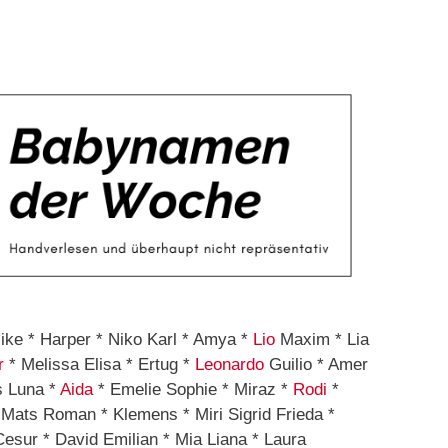
ke * Harper * Niko Karl * Amya *
Lio
Maxim * Lia
r
* Melissa Elisa * Ertug *
Leonardo
Guilio * Amer
s Luna *
Aida
* Emelie Sophie * Miraz *
Rodi
*
Mats Roman * Klemens * Miri Sigrid Frieda *
esur * David Emilian * Mia Liana * Laura