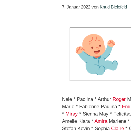
7. Januar 2022
von
Knud Bielefeld
Nele * Paolina * Arthur
Roger
Mi
Marie * Fabienne-Paulina *
Emi
*
Miray
* Sienna May * Felicita
Amelie Klara *
Amira
Marlene * 
Stefan Kevin * Sophia
Claire
* C