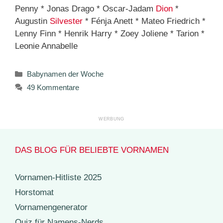
Penny * Jonas Drago * Oscar-Jadam
Dion
*
Augustin
Silvester
* Fénja Anett * Mateo Friedrich *
Lenny Finn * Henrik Harry * Zoey Joliene * Tarion *
Leonie Annabelle
Kategorien
Babynamen der Woche
49 Kommentare
DAS BLOG FÜR BELIEBTE VORNAMEN
Vornamen-Hitliste 2025
Horstomat
Vornamengenerator
Quiz für Namens-Nerds