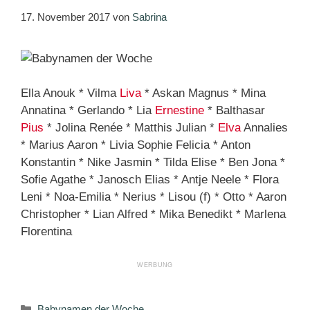
17. November 2017
von
Sabrina
Ella Anouk * Vilma
Liva
* Askan Magnus * Mina
Annatina * Gerlando * Lia
Ernestine
* Balthasar
Pius
* Jolina Renée * Matthis Julian *
Elva
Annalies
* Marius Aaron * Livia Sophie Felicia * Anton
Konstantin * Nike Jasmin * Tilda Elise * Ben Jona *
Sofie Agathe * Janosch Elias * Antje Neele * Flora
Leni * Noa-Emilia * Nerius * Lisou (f) * Otto * Aaron
Christopher * Lian Alfred * Mika Benedikt * Marlena
Florentina
Kategorien
Babynamen der Woche