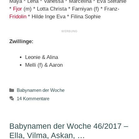
Maya * Lena * Vanessa * Marcelina * Eva Stefanie
*
Fjor
(m) * Lotta Christa * Farniyan (f) * Franz-
Fridolin
* Hilde Inge Eva * Filina Sophie
Zwillinge:
Leonie & Alina
Melli (f) & Aaron
Kategorien
Babynamen der Woche
14 Kommentare
Babynamen der Woche 46/2017 –
Ella, Vilma, Askan, …