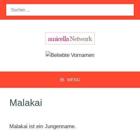
Zum
Suche
Inhalt
nach:
springen
MENÜ
Malakai
Malakai ist ein Jungenname.