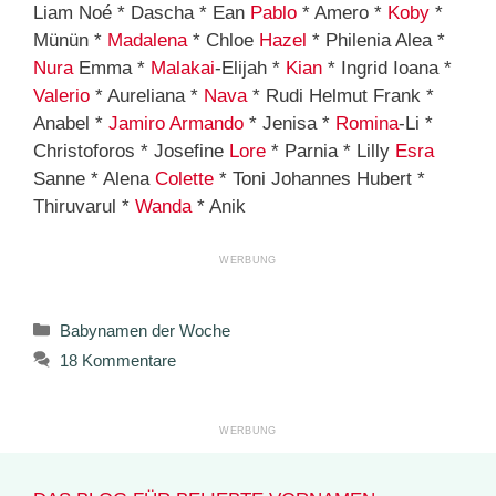
Liam Noé * Dascha * Ean
Pablo
* Amero *
Koby
*
Münün *
Madalena
* Chloe
Hazel
* Philenia Alea *
Nura
Emma *
Malakai
-Elijah *
Kian
* Ingrid Ioana *
Valerio
* Aureliana *
Nava
* Rudi Helmut Frank *
Anabel *
Jamiro
Armando
* Jenisa *
Romina
-Li *
Christoforos * Josefine
Lore
* Parnia * Lilly
Esra
Sanne * Alena
Colette
* Toni Johannes Hubert *
Thiruvarul *
Wanda
* Anik
Kategorien
Babynamen der Woche
18 Kommentare