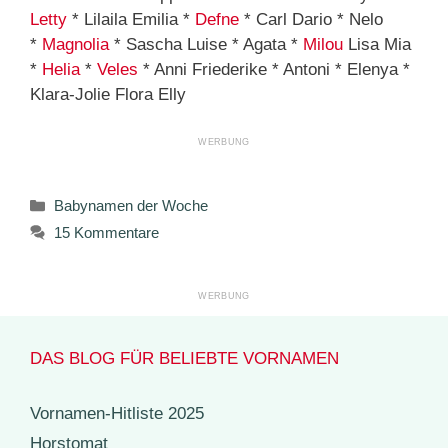
Letty
* Lilaila Emilia *
Defne
* Carl Dario * Nelo
*
Magnolia
* Sascha Luise * Agata *
Milou
Lisa Mia
*
Helia
*
Veles
* Anni Friederike * Antoni * Elenya *
Klara-Jolie Flora Elly
Kategorien
Babynamen der Woche
15 Kommentare
DAS BLOG FÜR BELIEBTE VORNAMEN
Vornamen-Hitliste 2025
Horstomat