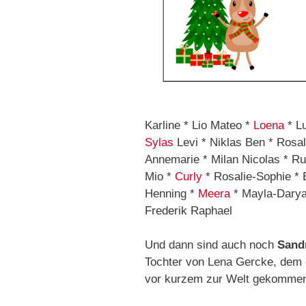
Karline * Lio Mateo *
Loena
* Lu
Sylas
Levi * Niklas Ben * Rosa
Annemarie * Milan Nicolas * R
Mio *
Curly
* Rosalie-Sophie * 
Henning *
Meera
* Mayla-Darya
Frederik Raphael
Und dann sind auch noch
Sand
Tochter von Lena Gercke, dem e
vor kurzem zur Welt gekommen.