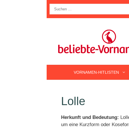
Zum
Suche
Inhalt
nach:
springen
VORNAMEN-HITLISTEN
Lolle
Herkunft und Bedeutung:
Loll
um eine Kurzform oder Kosefo