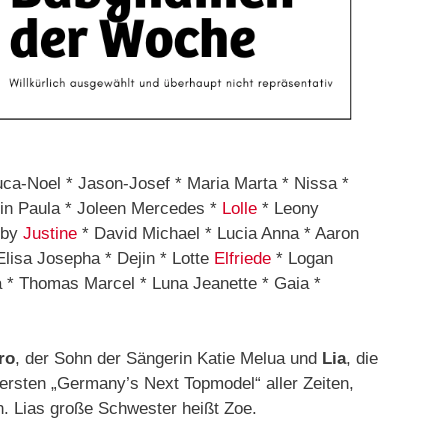
ca-Noel * Jason-Josef * Maria Marta * Nissa *
lin Paula * Joleen Mercedes *
Lolle
* Leony
uby
Justine
* David Michael * Lucia Anna * Aaron
Elisa Josepha * Dejin * Lotte
Elfriede
* Logan
 * Thomas Marcel * Luna Jeanette * Gaia *
ro
, der Sohn der Sängerin Katie Melua und
Lia
, die
rsten „Germany’s Next Topmodel“ aller Zeiten,
 Lias große Schwester heißt Zoe.