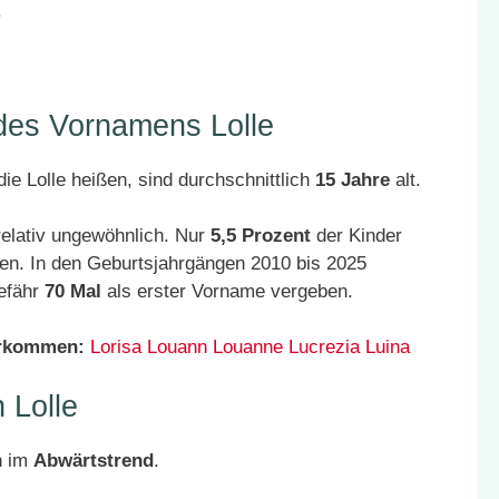
.
 des Vornamens Lolle
ie Lolle heißen, sind durchschnittlich
15 Jahre
alt.
relativ ungewöhnlich. Nur
5,5 Prozent
der Kinder
en. In den Geburtsjahrgängen 2010 bis 2025
gefähr
70 Mal
als erster Vorname vergeben.
orkommen:
Lorisa
Louann
Louanne
Lucrezia
Luina
 Lolle
h im
Abwärtstrend
.