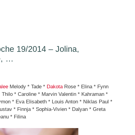
he 19/2014 – Jolina,
e, …
alee
Melody * Tade *
Dakota
Rose * Elina * Fynn
 Thilo * Caroline * Marvin Valentin * Kahraman *
mon * Eva Elisabeth * Louis Anton * Niklas Paul *
stav * Finnja * Sophia-Vivien * Dalyan * Greta
anu * Filina