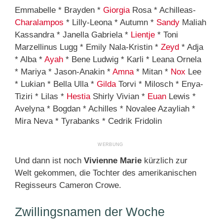
Emmabelle * Brayden *
Giorgia
Rosa * Achilleas-
Charalampos
* Lilly-Leona * Autumn *
Sandy
Maliah
Kassandra * Janella Gabriela *
Lientje
* Toni
Marzellinus Lugg * Emily Nala-Kristin *
Zeyd
* Adja
* Alba *
Ayah
* Bene Ludwig * Karli * Leana Ornela
* Mariya * Jason-Anakin *
Amna
* Mitan *
Nox
Lee
* Lukian * Bella Ulla *
Gilda
Torvi * Milosch * Enya-
Tiziri * Lilas *
Hestia
Shirly Vivian *
Euan
Lewis *
Avelyna * Bogdan * Achilles * Novalee Azayliah *
Mira Neva * Tyrabanks * Cedrik Fridolin
Und dann ist noch
Vivienne Marie
kürzlich zur
Welt gekommen, die Tochter des amerikanischen
Regisseurs Cameron Crowe.
Zwillingsnamen der Woche