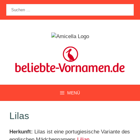
Zum
Suche
Inhalt
nach:
springen
MENÜ
Lilas
Herkunft:
Lilas ist eine portugiesische Variante des
englischen Mädchennamens
Lilian
.