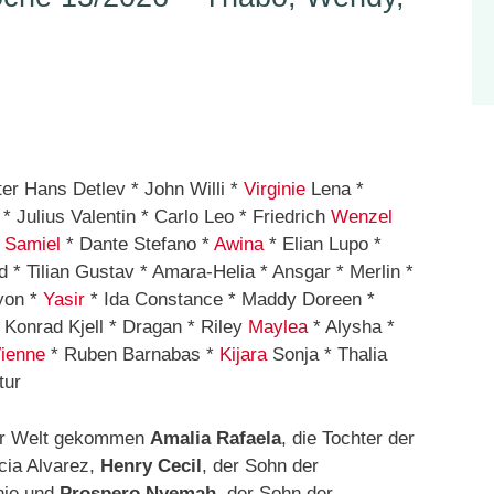
er Hans Detlev * John Willi *
Virginie
Lena *
* Julius Valentin * Carlo Leo * Friedrich
Wenzel
*
Samiel
* Dante Stefano *
Awina
* Elian Lupo *
 * Tilian Gustav * Amara-Helia * Ansgar * Merlin *
yon *
Yasir
* Ida Constance * Maddy Doreen *
 Konrad Kjell * Dragan * Riley
Maylea
* Alysha *
ienne
* Ruben Barnabas *
Kijara
Sonja * Thalia
tur
zur Welt gekommen
Amalia Rafaela
, die Tochter der
cia Alvarez,
Henry Cecil
, der Sohn der
hie und
Prospero Nyemah
, der Sohn der