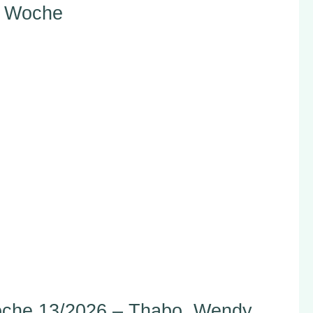
r Woche
che 13/2026 – Thabo, Wendy,