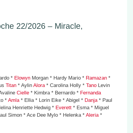
he 22/2026 – Miracle,
nardo *
Elowyn
Morgan * Hardy Mario *
Ramazan
*
ius
Titan
* Aylin
Alora
* Carolina Holly *
Tano
Levin
 Avaline
Cielle
* Kimbra * Bernardo *
Fernanda
to *
Amla
* Ellia * Lorin Eike * Abigel *
Danja
* Paul
elina Henriette Hedwig *
Everett
* Esma * Miguel
aul Simon * Ace Dee Mylo * Helenka *
Aleria
*