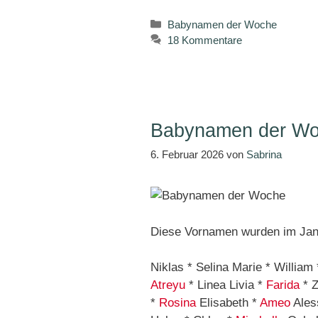
Kategorien
Babynamen der Woche
18 Kommentare
Babynamen der Woc
6. Februar 2026
von
Sabrina
Diese Vornamen wurden im Janu
Niklas * Selina Marie * William 
Atreyu
* Linea Livia *
Farida
* Z
*
Rosina
Elisabeth *
Ameo
Aless