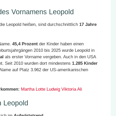
 des Vornamens Leopold
ie Leopold heißen, sind durchschnittlich
17 Jahre
r Name.
45,4 Prozent
der Kinder haben einen
eburtsjahrgängen 2010 bis 2025 wurde Leopold in
al
als erster Vorname vergeben. Auch in den USA
nt. Seit 2010 wurden dort mindestens
1.285 Kinder
r Name auf Platz 3.962 der US-amerikanischen
orkommen:
Martha
Lotte
Ludwig
Viktoria
Ali
 Leopold
sich im
Aufwärtstrend
.