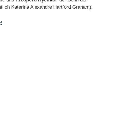
lich Katerina Alexandre Hartford Graham).
e
e