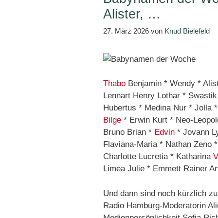
Alister, …
27. März 2026
von
Knud Bielefeld
Thabo
Benjamin * Wendy * Alist
Lennart Henry Lothar * Swastik 
Hubertus * Medina Nur * Jolla 
Bilge
* Erwin Kurt * Neo-Leopold
Bruno Brian *
Edvin
* Jovann L
Flaviana-Maria * Nathan Zeno *
Charlotte Lucretia * Katharina
V
Limea Julie * Emmett Rainer Ar
Und dann sind noch kürzlich 
Radio Hamburg-Moderatorin Ali
Medienpersönlichkeit Sofia Ric