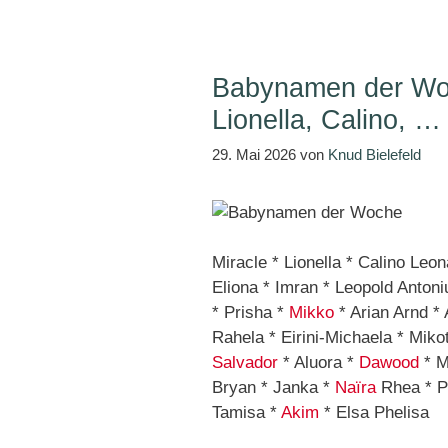
Babynamen der Woc
Lionella, Calino, …
29. Mai 2026
von
Knud Bielefeld
Miracle * Lionella * Calino Leo
Eliona * Imran * Leopold Anton
* Prisha *
Mikko
* Arian Arnd *
Rahela * Eirini-Michaela * Miko
Salvador
* Aluora *
Dawood
* M
Bryan * Janka *
Naïra
Rhea * P
Tamisa *
Akim
* Elsa Phelisa