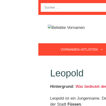
Zum
Suche
Inhalt
nach:
springen
VORNAMEN-HITLISTEN
Leopold
Hintergrund:
Was bedeutet de
Leopold ist ein Jungenname. De
der Stadt
Füssen
.