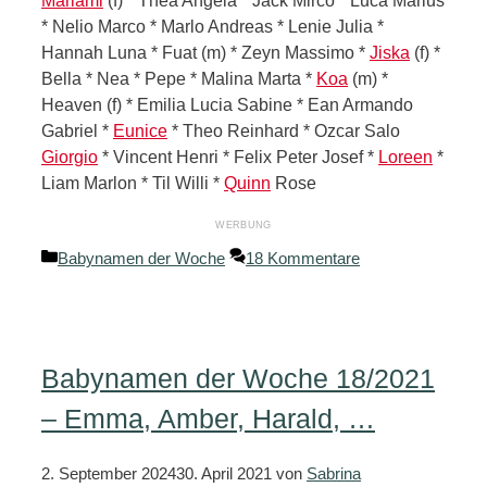
Mariami
(f) * Thea Angela * Jack Mirco * Luca Marius
* Nelio Marco * Marlo Andreas * Lenie Julia *
Hannah Luna * Fuat (m) * Zeyn Massimo *
Jiska
(f) *
Bella * Nea * Pepe * Malina Marta *
Koa
(m) *
Heaven (f) * Emilia Lucia Sabine * Ean Armando
Gabriel *
Eunice
* Theo Reinhard * Ozcar Salo
Giorgio
* Vincent Henri * Felix Peter Josef *
Loreen
*
Liam Marlon * Til Willi *
Quinn
Rose
Kategorien
Babynamen der Woche
18 Kommentare
Babynamen der Woche 18/2021
– Emma, Amber, Harald, …
2. September 2024
30. April 2021
von
Sabrina