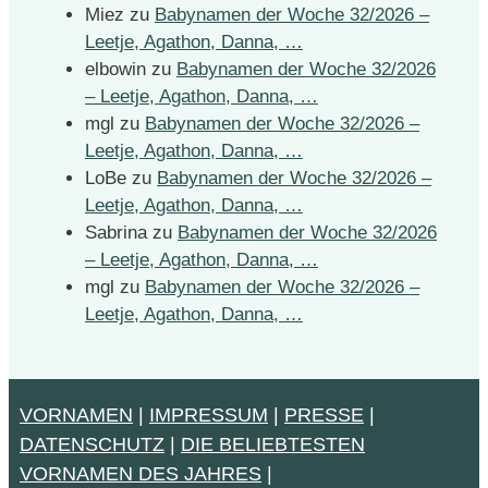
Miez
zu
Babynamen der Woche 32/2026 –
Leetje, Agathon, Danna, …
elbowin
zu
Babynamen der Woche 32/2026
– Leetje, Agathon, Danna, …
mgl
zu
Babynamen der Woche 32/2026 –
Leetje, Agathon, Danna, …
LoBe
zu
Babynamen der Woche 32/2026 –
Leetje, Agathon, Danna, …
Sabrina
zu
Babynamen der Woche 32/2026
– Leetje, Agathon, Danna, …
mgl
zu
Babynamen der Woche 32/2026 –
Leetje, Agathon, Danna, …
VORNAMEN
|
IMPRESSUM
|
PRESSE
|
DATENSCHUTZ
|
DIE BELIEBTESTEN
VORNAMEN DES JAHRES
|