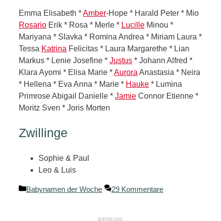
Emma Elisabeth *
Amber
-Hope * Harald Peter * Mio
Rosario
Erik * Rosa * Merle *
Lucille
Minou *
Mariyana * Slavka * Romina Andrea * Miriam Laura *
Tessa
Katrina
Felicitas * Laura Margarethe * Lian
Markus * Lenie Josefine *
Justus
* Johann Alfred *
Klara Ayomi * Elisa Marie *
Aurora
Anastasia * Neira
* Hellena * Eva Anna * Marie *
Hauke
* Lumina
Primrose Abigail Danielle *
Jamie
Connor Etienne *
Moritz Sven * Joris Morten
Zwillinge
Sophie & Paul
Leo & Luis
Kategorien
Babynamen der Woche
29 Kommentare