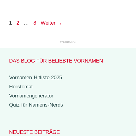
Seite
Seite
Seite
1
2
…
8
Weiter
→
DAS BLOG FÜR BELIEBTE VORNAMEN
Vornamen-Hitliste 2025
Horstomat
Vornamengenerator
Quiz für Namens-Nerds
NEUESTE BEITRÄGE