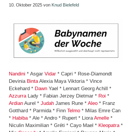
10. Oktober 2025
von
Knud Bielefeld
Nandini
* Asgar
Vidar
* Capri * Rose-Diamondt
Devinia
Binta
Alexia Maya Viktoria * Vince
Eckehard *
Dawn
Yael * Lennart Georg Achill *
Azzurra
Lady * Fabian Jerzey Dietmar *
Roi
*
Ardian
Aurel *
Judah
James Rune *
Aleo
* Franz
Gotthard * Parmida * Finn
Telmo
* Milas Emre Can
*
Habiba
* Ale * Andro * Rupert * Liora
Amelle
*
Niculin Maximilian * Gréti * Cayo Mael *
Kleopatra
*