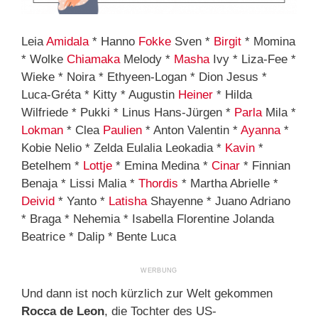
Leia
Amidala
* Hanno
Fokke
Sven *
Birgit
* Momina
* Wolke
Chiamaka
Melody *
Masha
Ivy * Liza-Fee *
Wieke * Noira * Ethyeen-Logan * Dion Jesus *
Luca-Gréta * Kitty * Augustin
Heiner
* Hilda
Wilfriede * Pukki * Linus Hans-Jürgen *
Parla
Mila *
Lokman
* Clea
Paulien
* Anton Valentin *
Ayanna
*
Kobie Nelio * Zelda Eulalia Leokadia *
Kavin
*
Betelhem *
Lottje
* Emina Medina *
Cinar
* Finnian
Benaja * Lissi Malia *
Thordis
* Martha Abrielle *
Deivid
* Yanto *
Latisha
Shayenne * Juano Adriano
* Braga * Nehemia * Isabella Florentine Jolanda
Beatrice * Dalip * Bente Luca
Und dann ist noch kürzlich zur Welt gekommen
Rocca de Leon
, die Tochter des US-