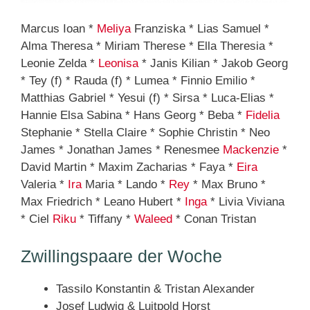
Marcus Ioan *
Meliya
Franziska * Lias Samuel *
Alma Theresa * Miriam Therese * Ella Theresia *
Leonie Zelda *
Leonisa
* Janis Kilian * Jakob Georg
* Tey (f) * Rauda (f) * Lumea * Finnio Emilio *
Matthias Gabriel * Yesui (f) * Sirsa * Luca-Elias *
Hannie Elsa Sabina * Hans Georg * Beba *
Fidelia
Stephanie * Stella Claire * Sophie Christin * Neo
James * Jonathan James * Renesmee
Mackenzie
*
David Martin * Maxim Zacharias * Faya *
Eira
Valeria *
Ira
Maria * Lando *
Rey
* Max Bruno *
Max Friedrich * Leano Hubert *
Inga
* Livia Viviana
* Ciel
Riku
* Tiffany *
Waleed
* Conan Tristan
Zwillingspaare der Woche
Tassilo Konstantin & Tristan Alexander
Josef Ludwig & Luitpold Horst