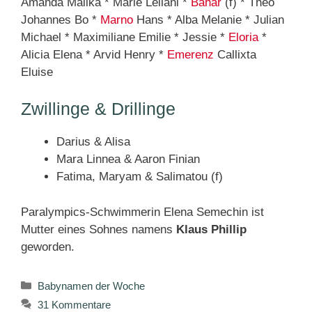
Amanda Malika * Marie Leilani *
Bahar
(f) * Theo
Johannes Bo *
Marno
Hans * Alba Melanie * Julian
Michael * Maximiliane Emilie * Jessie *
Eloria
*
Alicia Elena * Arvid Henry *
Emerenz
Callixta
Eluise
Zwillinge & Drillinge
Darius & Alisa
Mara Linnea & Aaron Finian
Fatima, Maryam & Salimatou (f)
Paralympics-Schwimmerin Elena Semechin ist
Mutter eines Sohnes namens
Klaus Phillip
geworden.
Kategorien
Babynamen der Woche
31 Kommentare