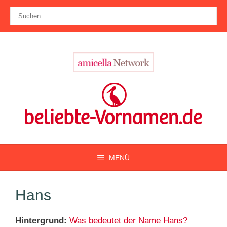
Zum
Suche
Inhalt
nach:
springen
MENÜ
Hans
Hintergrund:
Was bedeutet der Name Hans?