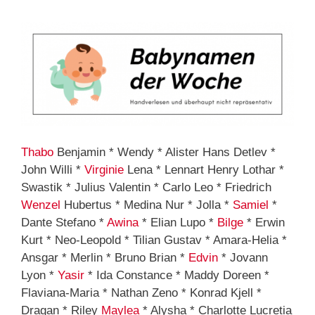
Thabo
Benjamin * Wendy * Alister Hans Detlev *
John Willi *
Virginie
Lena * Lennart Henry Lothar *
Swastik * Julius Valentin * Carlo Leo * Friedrich
Wenzel
Hubertus * Medina Nur * Jolla *
Samiel
*
Dante Stefano *
Awina
* Elian Lupo *
Bilge
* Erwin
Kurt * Neo-Leopold * Tilian Gustav * Amara-Helia *
Ansgar * Merlin * Bruno Brian *
Edvin
* Jovann
Lyon *
Yasir
* Ida Constance * Maddy Doreen *
Flaviana-Maria * Nathan Zeno * Konrad Kjell *
Dragan * Riley
Maylea
* Alysha * Charlotte Lucretia