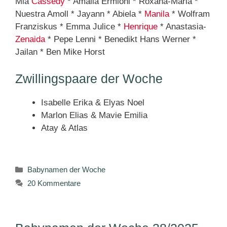
Mia
Cassedy
* Amalia Ermioni * Roxana-Maria *
Nuestra Amoll * Jayann * Abiela *
Manila
* Wolfram
Franziskus * Emma Julice *
Henrique
* Anastasia-
Zenaida
* Pepe Lenni * Benedikt Hans Werner *
Jailan * Ben Mike Horst
Zwillingspaare der Woche
Isabelle Erika & Elyas Noel
Marlon Elias & Mavie Emilia
Atay & Atlas
Kategorien
Babynamen der Woche
20 Kommentare