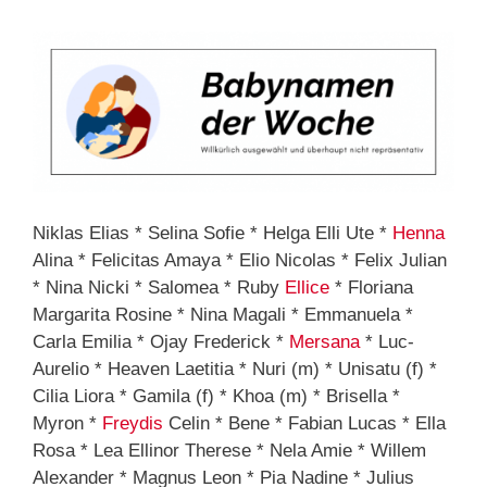
Niklas Elias * Selina Sofie * Helga Elli Ute *
Henna
Alina * Felicitas Amaya * Elio Nicolas * Felix Julian
* Nina Nicki * Salomea * Ruby
Ellice
* Floriana
Margarita Rosine * Nina Magali * Emmanuela *
Carla Emilia * Ojay Frederick *
Mersana
* Luc-
Aurelio * Heaven Laetitia * Nuri (m) * Unisatu (f) *
Cilia Liora * Gamila (f) * Khoa (m) * Brisella *
Myron *
Freydis
Celin * Bene * Fabian Lucas * Ella
Rosa * Lea Ellinor Therese * Nela Amie * Willem
Alexander * Magnus Leon * Pia Nadine * Julius