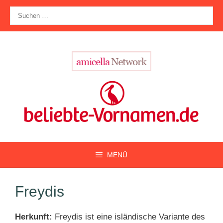
Zum
Suche
Inhalt
nach:
springen
MENÜ
Freydis
Herkunft:
Freydis ist eine isländische Variante des