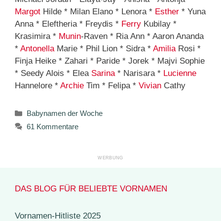
Margot
Hilde * Milan Elano * Lenora *
Esther
* Yuna
Anna * Eleftheria * Freydis *
Ferry
Kubilay *
Krasimira *
Munin
-Raven * Ria Ann * Aaron Ananda
*
Antonella
Marie * Phil Lion * Sidra *
Amilia
Rosi *
Finja Heike * Zahari * Paride * Jorek * Majvi Sophie
* Seedy Alois * Elea
Sarina
* Narisara *
Lucienne
Hannelore *
Archie
Tim * Felipa *
Vivian
Cathy
Kategorien
Babynamen der Woche
61 Kommentare
DAS BLOG FÜR BELIEBTE VORNAMEN
Vornamen-Hitliste 2025