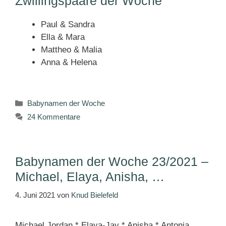
Zwillingspaare der Woche
Paul & Sandra
Ella & Mara
Mattheo & Malia
Anna & Helena
Kategorien
Babynamen der Woche
24 Kommentare
Babynamen der Woche 23/2021 –
Michael, Elaya, Anisha, …
4. Juni 2021
von
Knud Bielefeld
Michael Jordan * Elaya-Jay * Anisha * Antonja