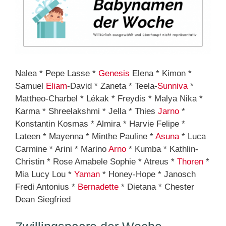
Nalea * Pepe Lasse *
Genesis
Elena * Kimon *
Samuel
Eliam
-David * Zaneta * Teela-
Sunniva
*
Mattheo-Charbel * Lékak * Freydis * Malya Nika *
Karma * Shreelakshmi * Jella * Thies
Jarno
*
Konstantin Kosmas * Almira * Harvie Felipe *
Lateen * Mayenna * Minthe Pauline *
Asuna
* Luca
Carmine * Arini * Marino
Arno
* Kumba * Kathlin-
Christin * Rose Amabele Sophie * Atreus *
Thoren
*
Mia Lucy Lou *
Yaman
* Honey-Hope * Janosch
Fredi Antonius *
Bernadette
* Dietana * Chester
Dean Siegfried