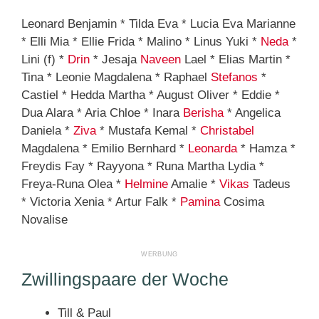
Leonard Benjamin * Tilda Eva * Lucia Eva Marianne
* Elli Mia * Ellie Frida * Malino * Linus Yuki *
Neda
*
Lini (f) *
Drin
* Jesaja
Naveen
Lael * Elias Martin *
Tina * Leonie Magdalena * Raphael
Stefanos
*
Castiel * Hedda Martha * August Oliver * Eddie *
Dua Alara * Aria Chloe * Inara
Berisha
* Angelica
Daniela *
Ziva
* Mustafa Kemal *
Christabel
Magdalena * Emilio Bernhard *
Leonarda
* Hamza *
Freydis Fay * Rayyona * Runa Martha Lydia *
Freya-Runa Olea *
Helmine
Amalie *
Vikas
Tadeus
* Victoria Xenia * Artur Falk *
Pamina
Cosima
Novalise
Zwillingspaare der Woche
Till & Paul