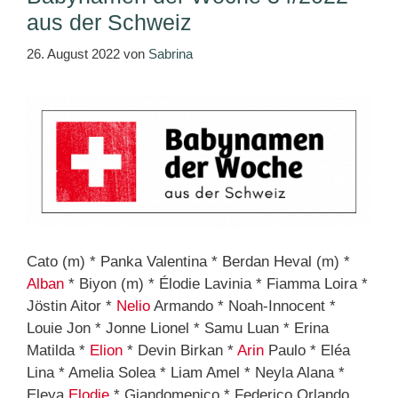
aus der Schweiz
26. August 2022
von
Sabrina
Cato (m) * Panka Valentina * Berdan Heval (m) *
Alban
* Biyon (m) * Élodie Lavinia * Fiamma Loira *
Jöstin Aitor *
Nelio
Armando * Noah-Innocent *
Louie Jon * Jonne Lionel * Samu Luan * Erina
Matilda *
Elion
* Devin Birkan *
Arin
Paulo * Eléa
Lina * Amelia Solea * Liam Amel * Neyla Alana *
Eleya
Elodie
* Giandomenico * Federico Orlando