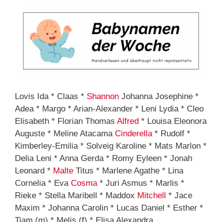
Lovis Ida * Claas *
Shannon
Johanna Josephine *
Adea * Margo * Arian-Alexander * Leni Lydia * Cleo
Elisabeth * Florian Thomas
Alfred
* Louisa Eleonora
Auguste * Meline Atacama
Cinderella
* Rudolf *
Kimberley-Emilia * Solveig Karoline * Mats Marlon *
Delia Leni * Anna Gerda * Romy Eyleen * Jonah
Leonard *
Malte
Titus * Marlene Agathe * Lina
Cornelia * Eva
Cosma
* Juri Asmus * Marlis *
Rieke * Stella Maribell * Maddox
Mitchell
* Jace
Maxim * Johanna Carolin * Lucas Daniel * Esther *
Tiam (m) * Melis (f) * Elisa Alexandra