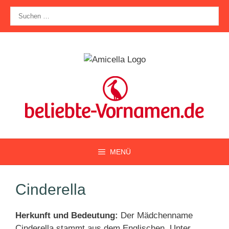
Zum
Suche
Inhalt
nach:
springen
MENÜ
Cinderella
Herkunft und Bedeutung:
Der Mädchenname
Cinderella stammt aus dem Englischen. Unter