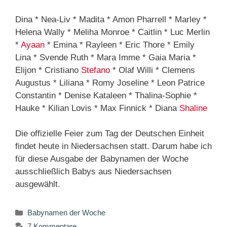
Dina * Nea-Liv * Madita * Amon Pharrell * Marley *
Helena Wally * Meliha Monroe * Caitlin * Luc Merlin
*
Ayaan
* Emina * Rayleen * Eric Thore * Emily
Lina * Svende Ruth * Mara Imme * Gaia Maria *
Elijon * Cristiano
Stefano
* Olaf Willi * Clemens
Augustus * Liliana * Romy Joseline * Leon Patrice
Constantin * Denise Kataleen * Thalina-Sophie *
Hauke * Kilian Lovis * Max Finnick * Diana
Shaline
Die offizielle Feier zum Tag der Deutschen Einheit
findet heute in Niedersachsen statt. Darum habe ich
für diese Ausgabe der Babynamen der Woche
ausschließlich Babys aus Niedersachsen
ausgewählt.
Kategorien
Babynamen der Woche
7 Kommentare