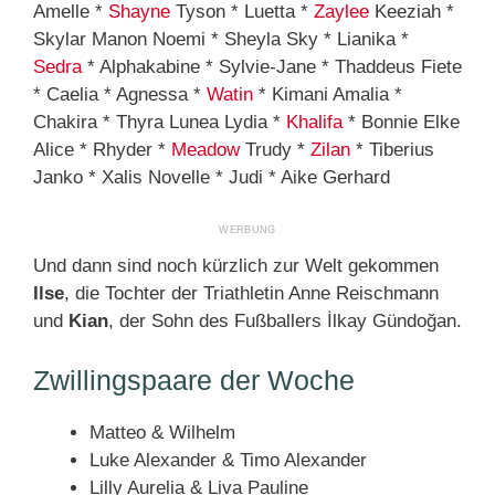
Amelle *
Shayne
Tyson * Luetta *
Zaylee
Keeziah *
Skylar Manon Noemi * Sheyla Sky * Lianika *
Sedra
* Alphakabine * Sylvie-Jane * Thaddeus Fiete
* Caelia * Agnessa *
Watin
* Kimani Amalia *
Chakira * Thyra Lunea Lydia *
Khalifa
* Bonnie Elke
Alice * Rhyder *
Meadow
Trudy *
Zilan
* Tiberius
Janko * Xalis Novelle * Judi * Aike Gerhard
Und dann sind noch kürzlich zur Welt gekommen
Ilse
, die Tochter der Triathletin Anne Reischmann
und
Kian
, der Sohn des Fußballers İlkay Gündoğan.
Zwillingspaare der Woche
Matteo & Wilhelm
Luke Alexander & Timo Alexander
Lilly Aurelia & Liva Pauline