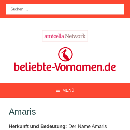
Zum
Suche
Inhalt
nach:
springen
MENÜ
Amaris
Herkunft und Bedeutung:
Der Name Amaris