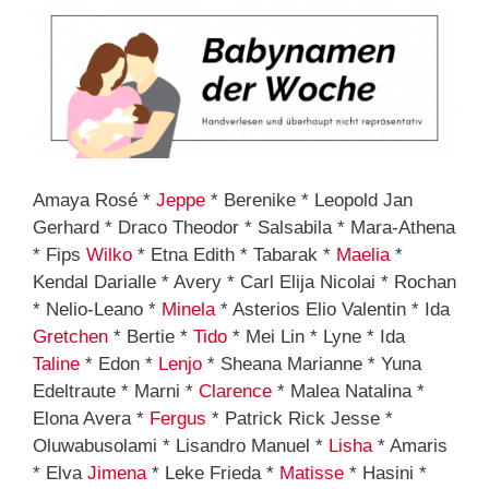
Amaya Rosé *
Jeppe
* Berenike * Leopold Jan
Gerhard * Draco Theodor * Salsabila * Mara-Athena
* Fips
Wilko
* Etna Edith * Tabarak *
Maelia
*
Kendal Darialle * Avery * Carl Elija Nicolai * Rochan
* Nelio-Leano *
Minela
* Asterios Elio Valentin * Ida
Gretchen
* Bertie *
Tido
* Mei Lin * Lyne * Ida
Taline
* Edon *
Lenjo
* Sheana Marianne * Yuna
Edeltraute * Marni *
Clarence
* Malea Natalina *
Elona Avera *
Fergus
* Patrick Rick Jesse *
Oluwabusolami * Lisandro Manuel *
Lisha
* Amaris
* Elva
Jimena
* Leke Frieda *
Matisse
* Hasini *