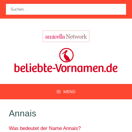
Zum
Suche
Inhalt
nach:
springen
MENÜ
Annais
Was bedeutet der Name Annais?