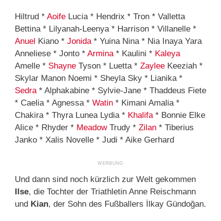
Hiltrud *
Aoife
Lucia * Hendrix * Tron * Valletta
Bettina * Lilyanah-Leenya * Harrison * Villanelle *
Anuel
Kiano *
Jonida
* Yuina Nina * Nia Inaya Yara
Anneliese * Jonto *
Armina
* Kaulini *
Kaleya
Amelle *
Shayne
Tyson * Luetta *
Zaylee
Keeziah *
Skylar Manon Noemi * Sheyla Sky * Lianika *
Sedra
* Alphakabine * Sylvie-Jane * Thaddeus Fiete
* Caelia * Agnessa *
Watin
* Kimani Amalia *
Chakira * Thyra Lunea Lydia *
Khalifa
* Bonnie Elke
Alice * Rhyder *
Meadow
Trudy *
Zilan
* Tiberius
Janko * Xalis Novelle * Judi * Aike Gerhard
Und dann sind noch kürzlich zur Welt gekommen
Ilse
, die Tochter der Triathletin Anne Reischmann
und
Kian
, der Sohn des Fußballers İlkay Gündoğan.