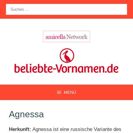
Zum
Suche
Inhalt
nach:
springen
MENÜ
Agnessa
Herkunft:
Agnessa ist eine russische Variante des