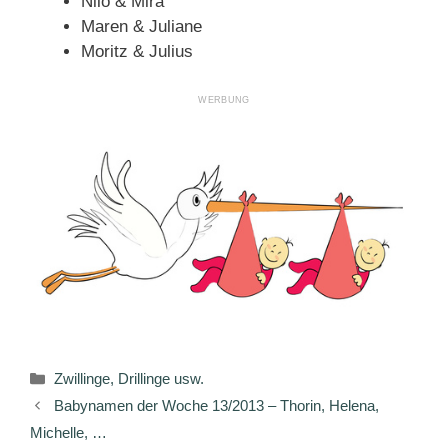
Nilo & Mira
Maren & Juliane
Moritz & Julius
Kategorien
Zwillinge, Drillinge usw.
Babynamen der Woche 13/2013 – Thorin, Helena,
Michelle, …