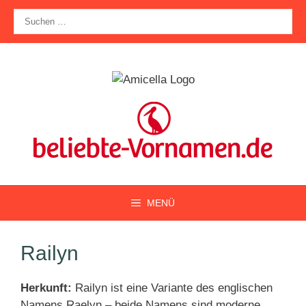
Zum
Suche
Inhalt
nach:
springen
MENÜ
Railyn
Herkunft:
Railyn ist eine Variante des englischen
Namens Raelyn – beide Namens sind moderne