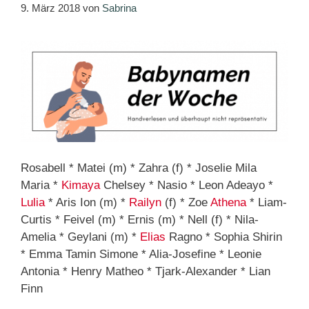
9. März 2018
von
Sabrina
Rosabell * Matei (m) * Zahra (f) * Joselie Mila
Maria *
Kimaya
Chelsey * Nasio * Leon Adeayo *
Lulia
* Aris Ion (m) *
Railyn
(f) * Zoe
Athena
* Liam-
Curtis * Feivel (m) * Ernis (m) * Nell (f) * Nila-
Amelia * Geylani (m) *
Elias
Ragno * Sophia Shirin
* Emma Tamin Simone * Alia-Josefine * Leonie
Antonia * Henry Matheo * Tjark-Alexander * Lian
Finn