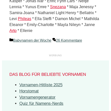
Kasper * Jonas Ivar * Enric Fynn Lars * Neltje
Lennia * Yunus Emre *
Snezana
* Maja Jenessy *
Samira-Joana * Nathaniel Light Henry * Bellatrix *
Levi
Phileas
* Ella Steffi * Damon Michel * Mathilda
Eleanor * Emily-Charlotte * Mayla Nileyn * Janne
Arto
* Ellenie
Kategorien
Babynamen der Woche
26 Kommentare
DAS BLOG FÜR BELIEBTE VORNAMEN
Vornamen-Hitliste 2025
Horstomat
Vornamengenerator
Quiz für Namens-Nerds