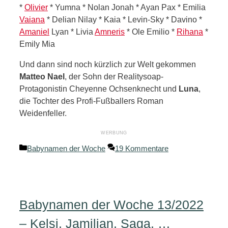
*
Olivier
* Yumna * Nolan Jonah * Ayan Pax * Emilia
Vaiana
* Delian Nilay * Kaia * Levin-Sky * Davino *
Amaniel
Lyan * Livia
Amneris
* Ole Emilio *
Rihana
*
Emily Mia
Und dann sind noch kürzlich zur Welt gekommen
Matteo Nael
, der Sohn der Realitysoap-
Protagonistin Cheyenne Ochsenknecht und
Luna
,
die Tochter des Profi-Fußballers Roman
Weidenfeller.
Kategorien
Babynamen der Woche
19 Kommentare
Babynamen der Woche 13/2022
– Kelsi, Jamilian, Saga, …