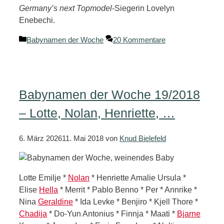
Germany’s next Topmodel
-Siegerin Lovelyn
Enebechi.
Kategorien
Babynamen der Woche
20 Kommentare
Babynamen der Woche 19/2018
– Lotte, Nolan, Henriette, …
6. März 2026
11. Mai 2018
von
Knud Bielefeld
Lotte Emilje *
Nolan
* Henriette Amalie Ursula *
Elise
Hella
* Merrit * Pablo Benno * Per * Annrike *
Nina
Geraldine
* Ida Levke * Benjiro * Kjell Thore *
Chadija
* Do-Yun Antonius * Finnja * Maati *
Bjarne