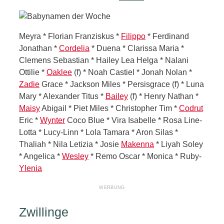
Meyra * Florian Franziskus *
Filippo
* Ferdinand
Jonathan *
Cordelia
* Duena * Clarissa Maria *
Clemens Sebastian * Hailey Lea Helga * Nalani
Ottilie *
Oaklee
(f) * Noah Castiel * Jonah Nolan *
Zadie
Grace * Jackson Miles * Persisgrace (f) * Luna
Mary * Alexander Titus *
Bailey
(f) * Henry Nathan *
Maisy
Abigail * Piet Miles * Christopher Tim *
Codrut
Eric *
Wynter
Coco Blue * Vira Isabelle * Rosa Line-
Lotta * Lucy-Linn * Lola Tamara * Aron Silas *
Thaliah * Nila Letizia * Josie
Makenna
* Liyah Soley
* Angelica *
Wesley
* Remo Oscar * Monica * Ruby-
Ylenia
Zwillinge