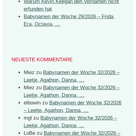
Warum Kevin Keegan den Vornamen nicht
erfunden hat
Babynamen der Woche 29/2026 – Frida,
Era, Octavia, …
NEUESTE KOMMENTARE
Miez
zu
Babynamen der Woche 32/2026 –
Leetje, Agathon, Danna, …
Miez
zu
Babynamen der Woche 32/2026 –
Leetje, Agathon, Danna, …
elbowin
zu
Babynamen der Woche 32/2026
– Leetje, Agathon, Danna, …
mgl
zu
Babynamen der Woche 32/2026 –
Leetje, Agathon, Danna, …
LoBe
zu
Babynamen der Woche 32/2026 –