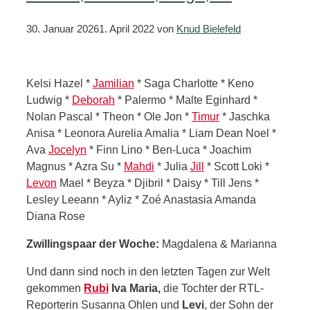
30. Januar 2026
1. April 2022
von
Knud Bielefeld
Kelsi Hazel *
Jamilian
* Saga Charlotte * Keno
Ludwig *
Deborah
* Palermo * Malte Eginhard *
Nolan Pascal * Theon * Ole Jon *
Timur
* Jaschka
Anisa * Leonora Aurelia Amalia * Liam Dean Noel *
Ava
Jocelyn
* Finn Lino * Ben-Luca * Joachim
Magnus * Azra Su *
Mahdi
* Julia
Jill
* Scott Loki *
Levon
Mael * Beyza * Djibril * Daisy * Till Jens *
Lesley Leeann * Ayliz * Zoé Anastasia Amanda
Diana Rose
Zwillingspaar der Woche:
Magdalena & Marianna
Und dann sind noch in den letzten Tagen zur Welt
gekommen
Rubi
Iva Maria,
die Tochter der RTL-
Reporterin Susanna Ohlen und
Levi
, der Sohn der