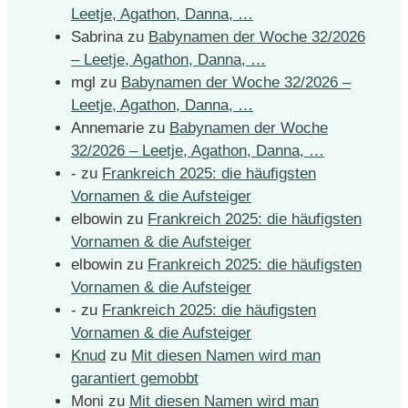
Leetje, Agathon, Danna, …
Sabrina
zu
Babynamen der Woche 32/2026
– Leetje, Agathon, Danna, …
mgl
zu
Babynamen der Woche 32/2026 –
Leetje, Agathon, Danna, …
Annemarie
zu
Babynamen der Woche
32/2026 – Leetje, Agathon, Danna, …
-
zu
Frankreich 2025: die häufigsten
Vornamen & die Aufsteiger
elbowin
zu
Frankreich 2025: die häufigsten
Vornamen & die Aufsteiger
elbowin
zu
Frankreich 2025: die häufigsten
Vornamen & die Aufsteiger
-
zu
Frankreich 2025: die häufigsten
Vornamen & die Aufsteiger
Knud
zu
Mit diesen Namen wird man
garantiert gemobbt
Moni
zu
Mit diesen Namen wird man