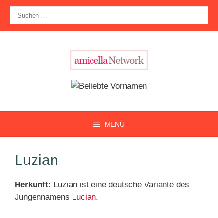
Zum
Suche
Inhalt
nach:
springen
MENÜ
Luzian
Herkunft:
Luzian ist eine deutsche Variante des
Jungennamens
Lucian
.