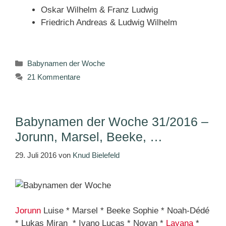
Oskar Wilhelm & Franz Ludwig
Friedrich Andreas & Ludwig Wilhelm
Kategorien
Babynamen der Woche
21 Kommentare
Babynamen der Woche 31/2016 –
Jorunn, Marsel, Beeke, …
29. Juli 2016
von
Knud Bielefeld
Jorunn
Luise * Marsel * Beeke Sophie * Noah-Dédé
* Lukas Miran * Ivano Lucas * Noyan *
Layana
*