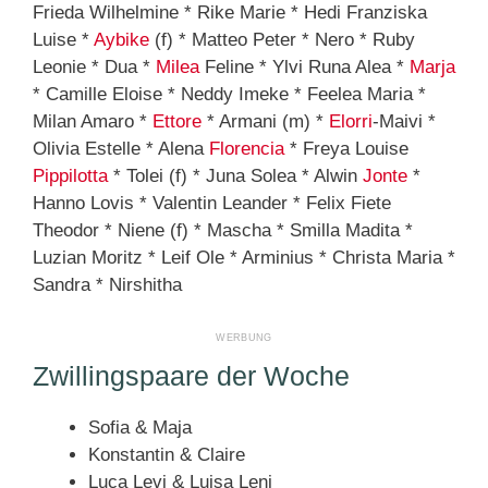
Frieda Wilhelmine * Rike Marie * Hedi Franziska
Luise *
Aybike
(f) * Matteo Peter * Nero * Ruby
Leonie * Dua *
Milea
Feline * Ylvi Runa Alea *
Marja
* Camille Eloise * Neddy Imeke * Feelea Maria *
Milan Amaro *
Ettore
* Armani (m) *
Elorri
-Maivi *
Olivia Estelle * Alena
Florencia
* Freya Louise
Pippilotta
* Tolei (f) * Juna Solea * Alwin
Jonte
*
Hanno Lovis * Valentin Leander * Felix Fiete
Theodor * Niene (f) * Mascha * Smilla Madita *
Luzian Moritz * Leif Ole * Arminius * Christa Maria *
Sandra * Nirshitha
Zwillingspaare der Woche
Sofia & Maja
Konstantin & Claire
Luca Levi & Luisa Leni