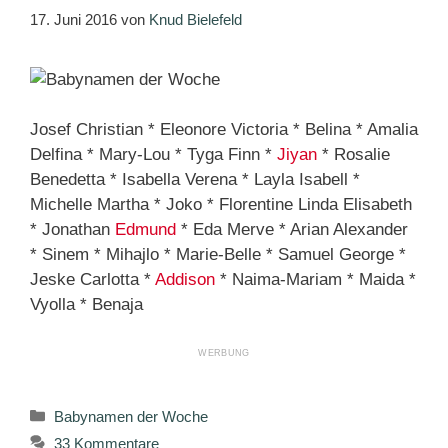
17. Juni 2016
von
Knud Bielefeld
Josef Christian * Eleonore Victoria * Belina * Amalia
Delfina * Mary-Lou * Tyga Finn *
Jiyan
* Rosalie
Benedetta * Isabella Verena * Layla Isabell *
Michelle Martha * Joko * Florentine Linda Elisabeth
* Jonathan
Edmund
* Eda Merve * Arian Alexander
* Sinem * Mihajlo * Marie-Belle * Samuel George *
Jeske Carlotta *
Addison
* Naima-Mariam * Maida *
Vyolla * Benaja
Kategorien
Babynamen der Woche
33 Kommentare