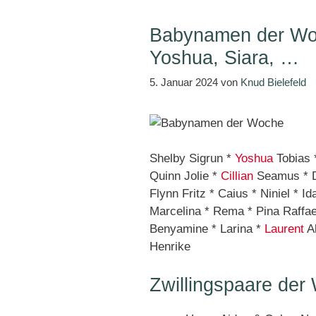
Babynamen der Woc
Yoshua, Siara, …
5. Januar 2024
von
Knud Bielefeld
Shelby Sigrun *
Yoshua
Tobias
Quinn Jolie *
Cillian
Seamus * 
Flynn Fritz * Caius * Niniel * I
Marcelina * Rema * Pina Raffael
Benyamine * Larina *
Laurent
Al
Henrike
Zwillingspaare der