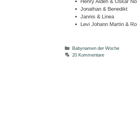
Henry Aiden & Oskar No
Jonathan & Benedikt
Jannis & Linea
Levi Johann Martin & 
Kategorien
Babynamen der Woche
20 Kommentare