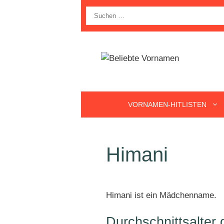
Zum
Suche
Inhalt
nach:
springen
VORNAMEN-HITLISTEN
Himani
Himani ist ein Mädchenname.
Durchschnittsalter