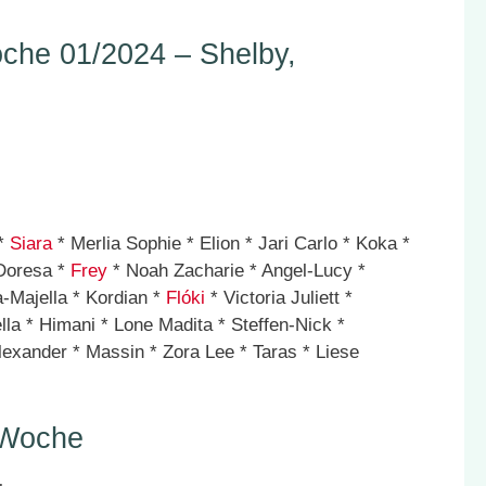
he 01/2024 – Shelby,
 *
Siara
* Merlia Sophie * Elion * Jari Carlo * Koka *
Doresa *
Frey
* Noah Zacharie * Angel-Lucy *
da-Majella * Kordian *
Flóki
* Victoria Juliett *
la * Himani * Lone Madita * Steffen-Nick *
exander * Massin * Zora Lee * Taras * Liese
 Woche