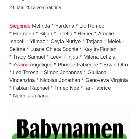
24. Mai 2013
von
Sabrina
Sieglinde
Melinda * Yardena * Lio Romeo
* Hermann * Siljan * Tibelia * Heiner * Amelie
Isabell * Yilmaz * Ceyla Nuriye * Tatjana * Melek-
Selime * Luana Chiata Sophie * Kaylin-Finnian
* Tracy Samuel * Leevi Finjus * Milena Letizia
*
Yvaine
Angelique * Phoebe-Fabienne * Erwin Otto
* Lea Teresa * Simon Johannes * Giuliana
Vincenzina * Nicolas Jonathan * Genoveva Virginia
* Fabian Raphael * Timeo Noé * Ian-Fabrice
* Nelenia Juliana