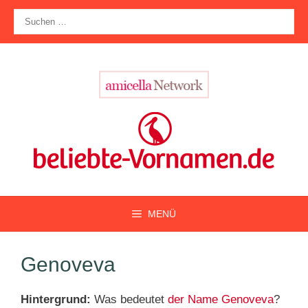
Zum
Suche
Inhalt
nach:
springen
MENÜ
Genoveva
Hintergrund:
Was bedeutet
der Name Genoveva
?