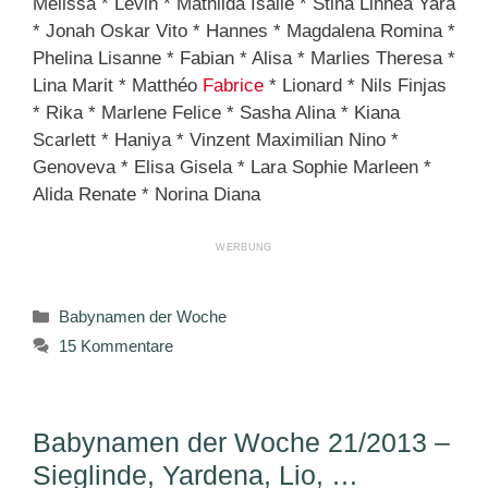
Melissa * Levin * Mathilda Isalie * Stina Linnea Yara
* Jonah Oskar Vito * Hannes * Magdalena Romina *
Phelina Lisanne * Fabian * Alisa * Marlies Theresa *
Lina Marit * Matthéo
Fabrice
* Lionard * Nils Finjas
* Rika * Marlene Felice * Sasha Alina * Kiana
Scarlett * Haniya * Vinzent Maximilian Nino *
Genoveva * Elisa Gisela * Lara Sophie Marleen *
Alida Renate * Norina Diana
Kategorien
Babynamen der Woche
15 Kommentare
Babynamen der Woche 21/2013 –
Sieglinde, Yardena, Lio, …