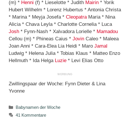
(m) *
Henni
(f) * Lieselotte * Judith
Mairin
* Yorik
Hubert Wilhelm * Lorenz Hubertus * Antonia Christa
* Marina * Meyja Josefa *
Cleopatra
Maria * Nina
Alicia * Chava Leyla * Charlotte Cornelia * Luca
Josh
* Fynn-Nash * Xalvadora Lorielle *
Mamadou
Cellou (m) * Phineas Caius *
Jovin
Caleo * Maleea
Joan Anni * Cara-Elea Lia Heidi * Maro
Jamal
Ludwig * Helena Julia * Tobias Klaus * Matteo Enzo
Hellmuth * Ida Helga
Luzie
* Levi Elias Otto
Zwillingspaar der Woche: Fynn Dieter & Lina
Yvonne
Kategorien
Babynamen der Woche
41 Kommentare