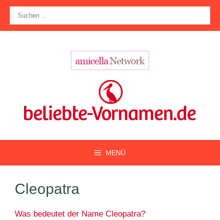
Zum
Suche
Inhalt
nach:
springen
MENÜ
Cleopatra
Was bedeutet der Name Cleopatra?