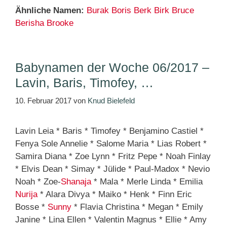
Ähnliche Namen:
Burak
Boris
Berk
Birk
Bruce
Berisha
Brooke
Babynamen der Woche 06/2017 –
Lavin, Baris, Timofey, …
10. Februar 2017
von
Knud Bielefeld
Lavin Leia * Baris * Timofey * Benjamino Castiel *
Fenya Sole Annelie * Salome Maria * Lias Robert *
Samira Diana * Zoe Lynn * Fritz Pepe * Noah Finlay
* Elvis Dean * Simay * Jülide * Paul-Madox * Nevio
Noah * Zoe-
Shanaja
* Mala * Merle Linda * Emilia
Nurija
* Alara Divya * Maiko * Henk * Finn Eric
Bosse *
Sunny
* Flavia Christina * Megan * Emily
Janine * Lina Ellen * Valentin Magnus * Ellie * Amy