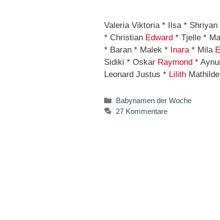
Valeria Viktoria * Ilsa * Shriyan
* Christian
Edward
* Tjelle * M
* Baran * Malek *
Inara
* Mila
E
Sidiki * Oskar
Raymond
* Aynur
Leonard Justus *
Lilith
Mathilde
Kategorien
Babynamen der Woche
27 Kommentare