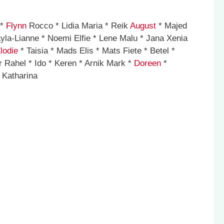
 *
Flynn
Rocco * Lidia Maria * Reik
August
* Majed
ayla-Lianne * Noemi Elfie * Lene Malu * Jana Xenia
lodie
* Taisia * Mads Elis * Mats Fiete * Betel *
 Rahel * Ido * Keren * Arnik Mark *
Doreen
*
 Katharina