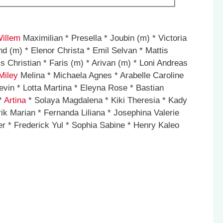
illem
Maximilian * Presella * Joubin (m) * Victoria
d (m) * Elenor Christa * Emil Selvan * Mattis
 Christian * Faris (m) * Arivan (m) * Loni Andreas
Miley
Melina * Michaela Agnes * Arabelle Caroline
vin * Lotta Martina * Eleyna Rose * Bastian
 *
Artina
* Solaya Magdalena * Kiki Theresia * Kady
k Marian * Fernanda Liliana * Josephina Valerie
er * Frederick Yul * Sophia Sabine * Henry Kaleo