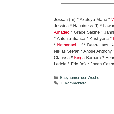
Jessan (m) * Azaleya-Maria *
W
Jessica * Happiness (f) * Lawan
Amadeo
* Grace Sabine * Jannis
* Antonia Bianca * Kristiyana *
*
Nathanael
Ulf * Dean-Hansi Ke
Niklas Stefan * Anose Anthony
Clarissa *
Kinga
Barbara * Henri
Leticia * Ede (m) * Jonas Casp
Kategorien
Babynamen der Woche
11 Kommentare