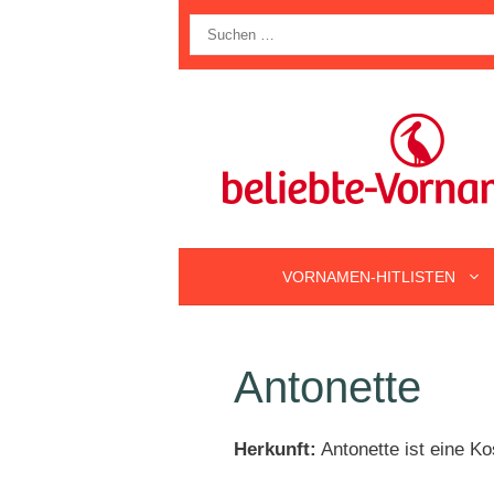
Zum
Suche
Inhalt
nach:
springen
VORNAMEN-HITLISTEN
Antonette
Herkunft:
Antonette ist eine K