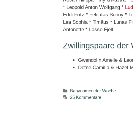
* Leopold Anton Wolfgang *
Lud
Eddi Fritz * Felicitas Sunny * L
Lea Sophia * Timäus * Lunas Fin
Antonette * Lasse Fjell
Zwillingspaare der
Gwendolin Amelie & Leo
Defne Camilla & Hazel M
Kategorien
Babynamen der Woche
25 Kommentare