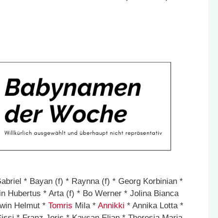
abriel * Bayan (f) * Raynna (f) * Georg Korbinian *
in Hubertus * Arta (f) * Bo Werner * Jolina Bianca
lwin Helmut *
Tomris
Mila *
Annikki
* Annika Lotta *
issi * Franz Joris * Kaysan Elian * Theresia Maria