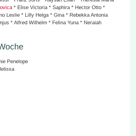
ovica
* Elise Victoria * Saphira * Hector Otto *
ino Leslie * Lilly Helga * Gina * Rebekka Antonia
jus * Alfred Wilhelm * Felina Yuna * Neraiah
 Woche
nie Penelope
elissa