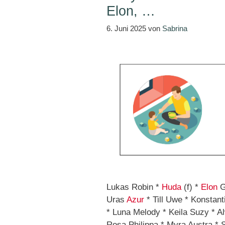
Elon, …
6. Juni 2025
von
Sabrina
Lukas Robin *
Huda
(f) *
Elon
G
Uras
Azur
* Till Uwe * Konstant
* Luna Melody * Keila Suzy * A
Rosa Philippa * Myra Austra * S