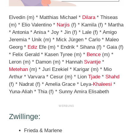
Elvedin (m) * Matthias Michael *
Dilara
* Thiseas
(m) * Elio Valentino *
Narjis
(f) * Kamila (f) * Martha
* Antonia * Anisa * Joy * Jin (f) * Lale (f) * Amigo
Jeremia * Unik (m) * Mick Jürgen * Carlo * Maleo
Georg *
Ediz
Efe (m) * Endrik * Sihana (f) * Gaia (f)
* Felix Gerald * Kasen Tyree (m) *
Bence
(m) *
Leron (m) * Damon (m) * Hannah
Svantje
*
Metehan
(m) * Juri Ezekiel * Karigar (m) * Mio
Arthur * Varvara * Cesur (m) * Lion
Tjade
*
Shahd
(f) * Nadrat (f) * Amelia Grace * Leya-
Khaleesi
*
Yuna-Aliah * Thia (f) * Sunny Amira Elisabeth
Zwillinge:
Frieda & Marlene